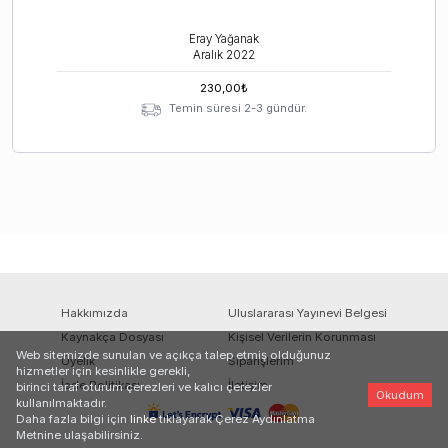
Eray Yağanak
Aralık
2022
230,00
₺
Temin süresi 2-3 gündür.
Hakkımızda
Uluslararası Yayınevi Belgesi
Kaynakça Dosyası
Kişisel Verilerin Korunması
Web sitemizde sunulan ve açıkça talep etmiş olduğunuz
Üyelik
Siparişlerim
hizmetler için kesinlikle gerekli,
İade Politikası
İletişim
birinci taraf oturum çerezleri ve kalıcı çerezler
Okudum
kullanılmaktadır.
Daha fazla bilgi için
linke
tıklayarak Çerez Aydınlatma
Metnine ulaşabilirsiniz.