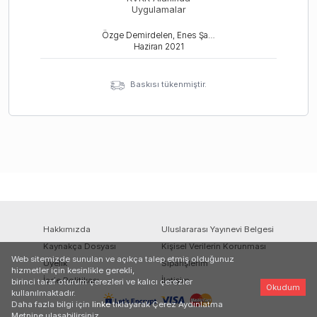
Uygulamalar
Özge Demirdelen, Enes Şahin, Şevval Ceyhan
Haziran
2021
Baskısı tükenmiştir.
Hakkımızda
Uluslararası Yayınevi Belgesi
Kaynakça Dosyası
Kişisel Verilerin Korunması
Web sitemizde sunulan ve açıkça talep etmiş olduğunuz
Üyelik
Siparişlerim
hizmetler için kesinlikle gerekli,
İade Politikası
İletişim
birinci taraf oturum çerezleri ve kalıcı çerezler
Okudum
kullanılmaktadır.
Daha fazla bilgi için
linke
tıklayarak Çerez Aydınlatma
Metnine ulaşabilirsiniz.