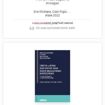
Armağan
Ece Göztepe, Ozan Ergül, Selda Çağlar
Aralık
2022
1.380,00
₺
800,00
₺
(%
42
indirim)
24 saat içerisinde temin edilir.