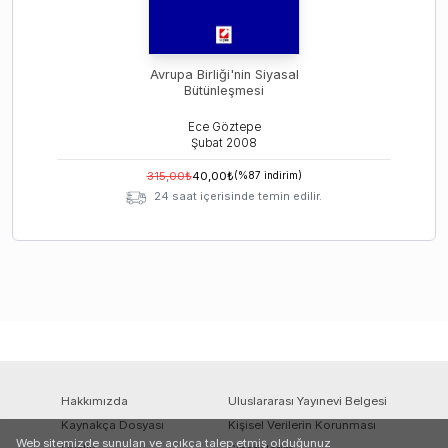
Avrupa Birliği'nin Siyasal
Bütünleşmesi
Ece Göztepe
Şubat
2008
315,00
₺
40,00
₺
(%
87
indirim)
24 saat içerisinde temin edilir.
Hakkımızda
Uluslararası Yayınevi Belgesi
Kaynakça Dosyası
Kişisel Verilerin Korunması
Web sitemizde sunulan ve açıkça talep etmiş olduğunuz