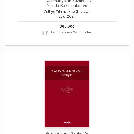
Cumhuriyet'in Yüzüncü
Yılında Kazanımları ve
Güncel Sorunları
Zülfiye Yılmaz, Ece Göztepe
Tartışıyor
Eylül
2024
360,00
₺
Temin süresi 2-3 gündür.
Prof. Dr. Fazıl Sağlam'a