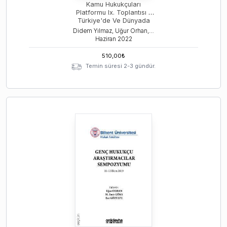
Kamu Hukukçuları
Platformu Ix. Toplantısı –
Türkiye'de Ve Dünyada
Hukuk Devletinde Aşınma
Didem Yılmaz, Uğur Orhan, Ece Göztepe
Hukukun
Haziran
2022
Araçsallaştırılması –
Belirsizleştirilmesi
510,00
₺
Temin süresi 2-3 gündür.