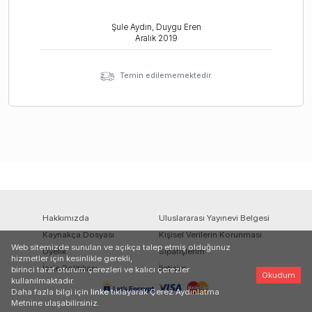
Şule Aydın, Duygu Eren
Aralık
2019
Temin edilememektedir.
Hakkımızda
Uluslararası Yayınevi Belgesi
Kaynakça Dosyası
Kişisel Verilerin Korunması
Web sitemizde sunulan ve açıkça talep etmiş olduğunuz
Üyelik
Siparişlerim
hizmetler için kesinlikle gerekli,
İade Politikası
İletişim
birinci taraf oturum çerezleri ve kalıcı çerezler
Okudum
kullanılmaktadır.
Daha fazla bilgi için
linke
tıklayarak Çerez Aydınlatma
Metnine ulaşabilirsiniz.