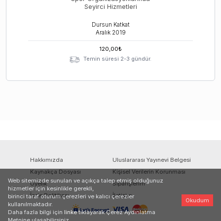
Seyirci Hizmetleri
Dursun Katkat
Aralık
2019
120,00
₺
Temin süresi 2-3 gündür.
Hakkımızda
Uluslararası Yayınevi Belgesi
Kaynakça Dosyası
Kişisel Verilerin Korunması
Web sitemizde sunulan ve açıkça talep etmiş olduğunuz
Üyelik
Siparişlerim
hizmetler için kesinlikle gerekli,
İade Politikası
İletişim
birinci taraf oturum çerezleri ve kalıcı çerezler
Okudum
kullanılmaktadır.
Daha fazla bilgi için
linke
tıklayarak Çerez Aydınlatma
Metnine ulaşabilirsiniz.