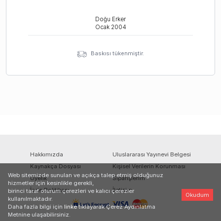
Doğu Erker
Ocak
2004
Baskısı tükenmiştir.
Hakkımızda
Uluslararası Yayınevi Belgesi
Kaynakça Dosyası
Kişisel Verilerin Korunması
Web sitemizde sunulan ve açıkça talep etmiş olduğunuz
Üyelik
Siparişlerim
hizmetler için kesinlikle gerekli,
İade Politikası
İletişim
birinci taraf oturum çerezleri ve kalıcı çerezler
Okudum
kullanılmaktadır.
Daha fazla bilgi için
linke
tıklayarak Çerez Aydınlatma
Metnine ulaşabilirsiniz.