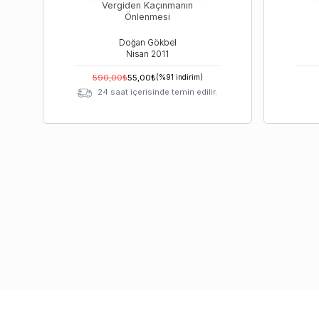
Vergiden Kaçınmanın
Önlenmesi
Doğan Gökbel
Nisan
2011
590,00
₺
55,00
₺
(%
91
indirim)
24 saat içerisinde temin edilir.