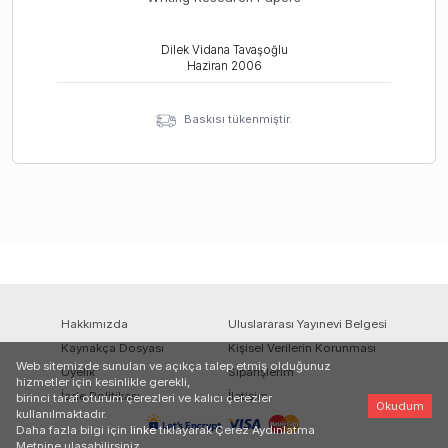
Dilek Vidana Tavaşoğlu
Haziran
2006
Baskısı tükenmiştir.
Hakkımızda
Uluslararası Yayınevi Belgesi
Kaynakça Dosyası
Kişisel Verilerin Korunması
Web sitemizde sunulan ve açıkça talep etmiş olduğunuz
Üyelik
Siparişlerim
hizmetler için kesinlikle gerekli,
İade Politikası
İletişim
birinci taraf oturum çerezleri ve kalıcı çerezler
Okudum
kullanılmaktadır.
Daha fazla bilgi için
linke
tıklayarak Çerez Aydınlatma
Metnine ulaşabilirsiniz.