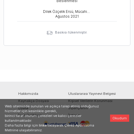
Beslenmesi
Dilek Özçelik Ersü, Mücahit Muslu
Ağustos
2021
Baskısı tükenmiştir.
Hakkımızda
Uluslararası Yayınevi Belgesi
Kaynakça Dosyası
Kişisel Verilerin Korunması
Web sitemizde sunulan ve açıkça talep etmiş olduğunuz
Üyelik
Siparişlerim
hizmetler için kesinlikle gerekli,
İade Politikası
İletişim
birinci taraf oturum çerezleri ve kalıcı çerezler
Okudum
kullanılmaktadır.
Daha fazla bilgi için
linke
tıklayarak Çerez Aydınlatma
Metnine ulaşabilirsiniz.