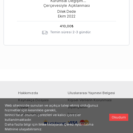
Kurumsal Değişim
Çerçevesiyle Açıklanması
Dilek Dede
Ekim
2022
410,00
₺
Temin süresi 2-3 gündür.
Hakkımızda
Uluslararası Yayınevi Belgesi
Kaynakça Dosyası
Kişisel Verilerin Korunması
Web sitemizde sunulan ve açıkça talep etmiş olduğunuz
Üyelik
Siparişlerim
hizmetler için kesinlikle gerekli,
İade Politikası
İletişim
birinci taraf oturum çerezleri ve kalıcı çerezler
Okudum
kullanılmaktadır.
Daha fazla bilgi için
linke
tıklayarak Çerez Aydınlatma
Metnine ulaşabilirsiniz.