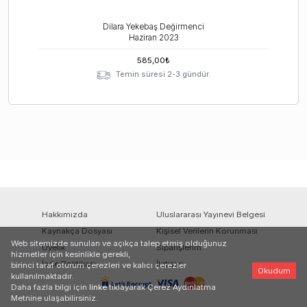
Dilara Yekebaş Değirmenci
Haziran
2023
585,00
₺
Temin süresi 2-3 gündür.
Hakkımızda
Uluslararası Yayınevi Belgesi
Kaynakça Dosyası
Kişisel Verilerin Korunması
Web sitemizde sunulan ve açıkça talep etmiş olduğunuz
Üyelik
Siparişlerim
hizmetler için kesinlikle gerekli,
İade Politikası
İletişim
birinci taraf oturum çerezleri ve kalıcı çerezler
Okudum
kullanılmaktadır.
Daha fazla bilgi için
linke
tıklayarak Çerez Aydınlatma
Metnine ulaşabilirsiniz.