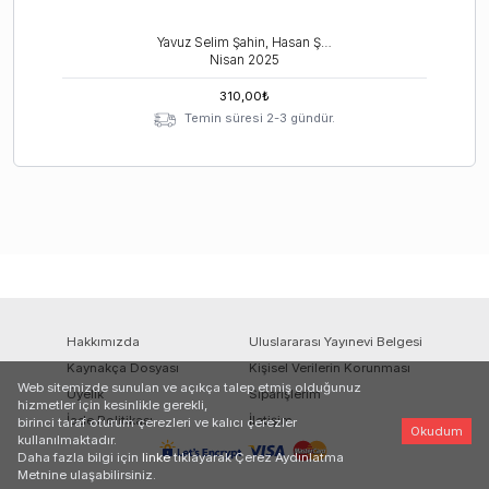
Yavuz Selim Şahin, Hasan Şahin, Dilara Nur Utaş Şahin
Nisan
2025
310,00
₺
Temin süresi 2-3 gündür.
Hakkımızda
Uluslararası Yayınevi Belgesi
Kaynakça Dosyası
Kişisel Verilerin Korunması
Web sitemizde sunulan ve açıkça talep etmiş olduğunuz
Üyelik
Siparişlerim
hizmetler için kesinlikle gerekli,
İade Politikası
İletişim
birinci taraf oturum çerezleri ve kalıcı çerezler
Okudum
kullanılmaktadır.
Daha fazla bilgi için
linke
tıklayarak Çerez Aydınlatma
Metnine ulaşabilirsiniz.