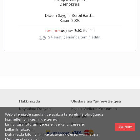
Demokrasi
Didem Saygın, Serpil Bardakçı Tosun
Kasım
2020
685,00
₺
45,00
₺
(%
93
indirim)
24 saat içerisinde temin edilir.
Hakkımızda
Uluslararası Yayınevi Belgesi
Kaynakça Dosyası
Kişisel Verilerin Korunması
Web sitemizde sunulan ve açıkça talep etmiş olduğunuz
Üyelik
Siparişlerim
hizmetler için kesinlikle gerekli,
İade Politikası
İletişim
birinci taraf oturum çerezleri ve kalıcı çerezler
Okudum
kullanılmaktadır.
Daha fazla bilgi için
linke
tıklayarak Çerez Aydınlatma
Metnine ulaşabilirsiniz.