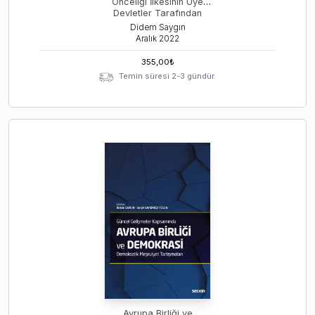
Önceliği İlkesinin Üye
Devletler Tarafından
Uygulanması
Didem Saygın
Aralık
2022
355,00
₺
Temin süresi 2-3 gündür.
Avrupa Birliği ve