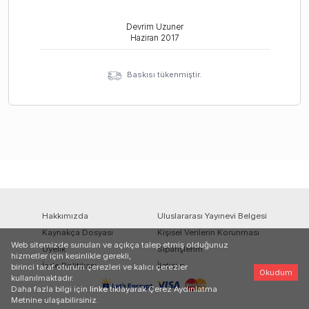
Devrim Uzuner
Haziran
2017
Baskısı tükenmiştir.
Hakkımızda
Uluslararası Yayınevi Belgesi
Kaynakça Dosyası
Kişisel Verilerin Korunması
Web sitemizde sunulan ve açıkça talep etmiş olduğunuz
Üyelik
Siparişlerim
hizmetler için kesinlikle gerekli,
İade Politikası
İletişim
birinci taraf oturum çerezleri ve kalıcı çerezler
Okudum
kullanılmaktadır.
Daha fazla bilgi için
linke
tıklayarak Çerez Aydınlatma
Metnine ulaşabilirsiniz.