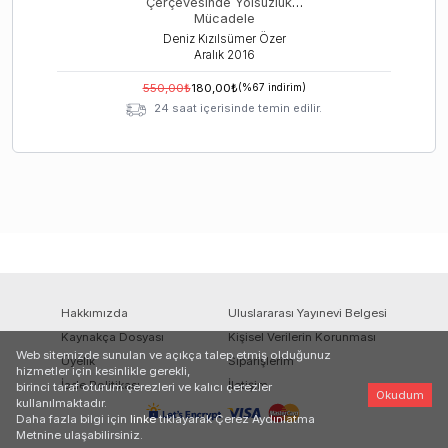
Çerçevesinde Yolsuzlukla
Mücadele
Deniz Kızılsümer Özer
Aralık
2016
550,00
₺
180,00
₺
(%
67
indirim)
24 saat içerisinde temin edilir.
Hakkımızda
Uluslararası Yayınevi Belgesi
Kaynakça Dosyası
Kişisel Verilerin Korunması
Web sitemizde sunulan ve açıkça talep etmiş olduğunuz
Üyelik
Siparişlerim
hizmetler için kesinlikle gerekli,
İade Politikası
İletişim
birinci taraf oturum çerezleri ve kalıcı çerezler
Okudum
kullanılmaktadır.
Daha fazla bilgi için
linke
tıklayarak Çerez Aydınlatma
Metnine ulaşabilirsiniz.