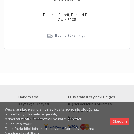
Daniel J. Barrett, Richard E. Silverman Robert G. Byrnes
Ocak
2005
Baskısı tükenmiştir.
Hakkımızda
Uluslararası Yayınevi Belgesi
Kaynakça Dosyası
Kişisel Verilerin Korunması
Web sitemizde sunulan ve açıkça talep etmiş olduğunuz
Üyelik
Siparişlerim
hizmetler için kesinlikle gerekli,
İade Politikası
İletişim
birinci taraf oturum çerezleri ve kalıcı çerezler
Okudum
kullanılmaktadır.
Daha fazla bilgi için
linke
tıklayarak Çerez Aydınlatma
Metnine ulaşabilirsiniz.