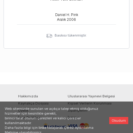
Daniel H. Pink
Aralık
2006
Baskısı tükenmiştir.
Hakkımızda
Uluslararası Yayınevi Belgesi
Kaynakça Dosyası
Kişisel Verilerin Korunması
Web sitemizde sunulan ve açıkça talep etmiş olduğunuz
Üyelik
Siparişlerim
hizmetler için kesinlikle gerekli,
İade Politikası
İletişim
birinci taraf oturum çerezleri ve kalıcı çerezler
Okudum
kullanılmaktadır.
Daha fazla bilgi için
linke
tıklayarak Çerez Aydınlatma
Metnine ulaşabilirsiniz.