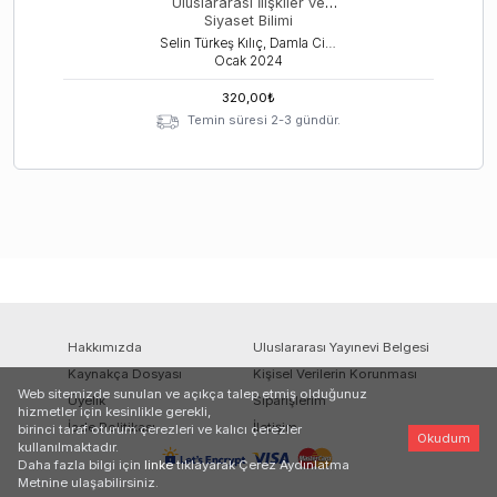
Uluslararası İlişkiler ve
Siyaset Bilimi
Selin Türkeş Kılıç, Damla Cihangir Tetik
Ocak
2024
320,00
₺
Temin süresi 2-3 gündür.
Hakkımızda
Uluslararası Yayınevi Belgesi
Kaynakça Dosyası
Kişisel Verilerin Korunması
Web sitemizde sunulan ve açıkça talep etmiş olduğunuz
Üyelik
Siparişlerim
hizmetler için kesinlikle gerekli,
İade Politikası
İletişim
birinci taraf oturum çerezleri ve kalıcı çerezler
Okudum
kullanılmaktadır.
Daha fazla bilgi için
linke
tıklayarak Çerez Aydınlatma
Metnine ulaşabilirsiniz.