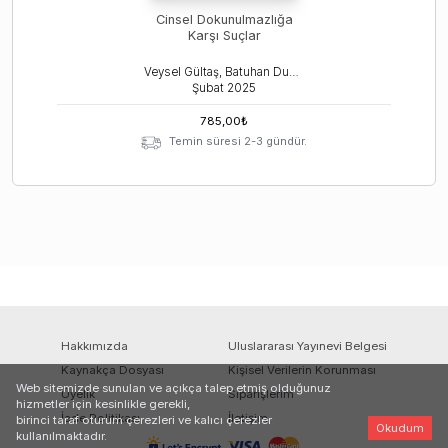
Cinsel Dokunulmazlığa
Karşı Suçlar
Veysel Gültaş, Batuhan Duman
Şubat
2025
785,00
₺
Temin süresi 2-3 gündür.
Hakkımızda
Uluslararası Yayınevi Belgesi
Kaynakça Dosyası
Kişisel Verilerin Korunması
Web sitemizde sunulan ve açıkça talep etmiş olduğunuz
Üyelik
Siparişlerim
hizmetler için kesinlikle gerekli,
İade Politikası
İletişim
birinci taraf oturum çerezleri ve kalıcı çerezler
Okudum
kullanılmaktadır.