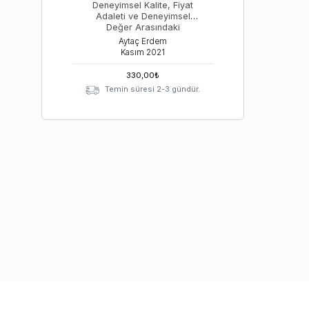
Deneyimsel Kalite, Fiyat
Adaleti ve Deneyimsel
Değer Arasındaki
İlişkilerin İncelenmesine
Aytaç Erdem
Yönelik Bir Çalışma
Kasım
2021
330,00
₺
Temin süresi 2-3 gündür.