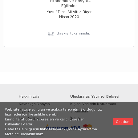
Ekonomik ve Sosyal
Eğilimler
Yusuf Tuna, Ali Altuğ Biçer
Nisan
2020
Baskısı tükenmiştir.
Hakkımızda
Uluslararası Yayınevi Belgesi
Kaynakça Dosyası
Kişisel Verilerin Korunması
Web sitemizde sunulan ve açıkça talep etmiş olduğunuz
Üyelik
Siparişlerim
hizmetler için kesinlikle gerekli,
İade Politikası
İletişim
birinci taraf oturum çerezleri ve kalıcı çerezler
Okudum
kullanılmaktadır.
Daha fazla bilgi için
linke
tıklayarak Çerez Aydınlatma
Metnine ulaşabilirsiniz.