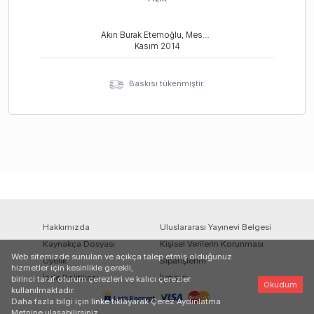
Akın Burak Etemoğlu, Mesut Şengirgin
Kasım
2014
Baskısı tükenmiştir.
Hakkımızda
Uluslararası Yayınevi Belgesi
Kaynakça Dosyası
Kişisel Verilerin Korunması
Web sitemizde sunulan ve açıkça talep etmiş olduğunuz
Üyelik
Siparişlerim
hizmetler için kesinlikle gerekli,
İade Politikası
İletişim
birinci taraf oturum çerezleri ve kalıcı çerezler
Okudum
kullanılmaktadır.
Daha fazla bilgi için
linke
tıklayarak Çerez Aydınlatma
Metnine ulaşabilirsiniz.