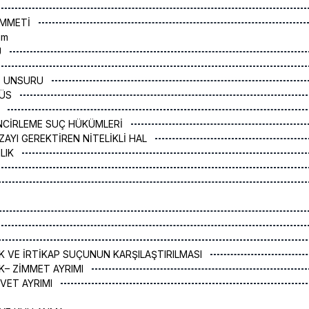
İMMETİ
üm
U
İ UNSURU
BÜS
K
NCİRLEME SUÇ HÜKÜMLERİ
ZAYI GEREKTİREN NİTELİKLİ HAL
LIK
IK VE İRTİKAP SUÇUNUN KARŞILAŞTIRILMASI
IK– ZİMMET AYRIMI
ŞVET AYRIMI