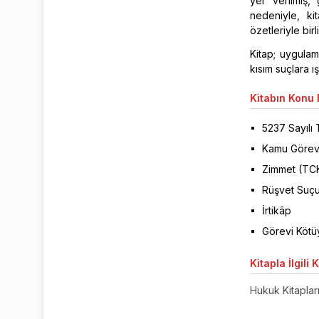
yer verilmiş,
nedeniyle, ki
özetleriyle bir
Kitap; uygulam
kısım suçlara ı
Kitabın
Konu B
5237 Sayılı
Kamu Görevl
Zimmet (TC
Rüşvet Suç
İrtikâp
Görevi Kötü
Kitapla
İlgili 
Hukuk Kitaplar