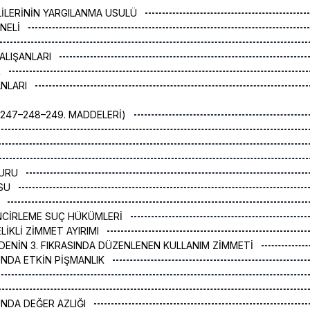
İLERİNİN YARGILANMA USULÜ
ONELİ
ALIŞANLARI
R
ANLARI
247–248–249. MADDELERİ)
DURU
SU
K
NCİRLEME SUÇ HÜKÜMLERİ
LİKLİ ZİMMET AYIRIMI
DENİN 3. FIKRASINDA DÜZENLENEN KULLANIM ZİMMETİ
NDA ETKİN PİŞMANLIK
NDA DEĞER AZLIĞI