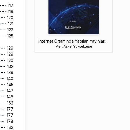
117
119
120
121
123
125
İnternet Ortamında Yapılan Yayınların Düzenlenmesi ve Bu Yayınlar Yoluyla İşlenen Suçlar
Mert Asker Yüksektepe
129
129
130
132
139
140
145
147
148
162
177
177
178
182