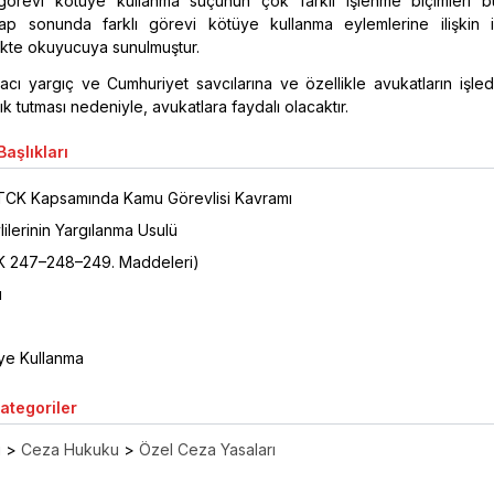
 görevi kötüye kullanma suçunun çok farklı işlenme biçimleri b
tap sonunda farklı görevi kötüye kullanma eylemlerine ilişkin içt
likte okuyucuya sunulmuştur.
acı yargıç ve Cumhuriyet savcılarına ve özellikle avukatların işledi
şık tutması nedeniyle, avukatlara faydalı olacaktır.
aşlıkları
 TCK Kapsamında Kamu Görevlisi Kavramı
ilerinin Yargılanma Usulü
K 247–248–249. Maddeleri)
u
ye Kullanma
Kategoriler
ı
>
Ceza Hukuku
>
Özel Ceza Yasaları