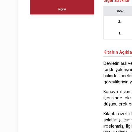
Diğer Baskılar
Baskı
2
.
1
.
Kitabın
Açıkl
Devletin asli v
farklı yaklaşı
halinde incel
görevlilerinin 
Konuya ilişkin
içerisinde el
düşünülerek bu 
Kitapta özelli
anlatılmış, zi
irdelenmiş, il