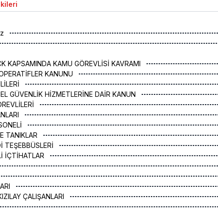
kileri
öz
TCK KAPSAMINDA KAMU GÖREVLİSİ KAVRAMI
KOOPERATİFLER KANUNU
LİLERİ
ÖZEL GÜVENLİK HİZMETLERİNE DAİR KANUN
ÖREVLİLERİ
ANLARI
RSONELİ
VE TANIKLAR
Dİ TEŞEBBÜSLERİ
Lİ İÇTİHATLAR
LARI
IZILAY ÇALIŞANLARI