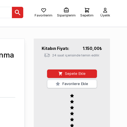
Favorilerim
Siparişlerim
Sepetim
Üyelik
Kitabın
Fiyatı:
1.150,00
₺
anma
24 saat içerisinde temin edilir.
Sepete Ekle
Favorilere Ekle