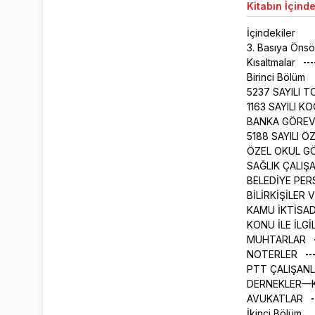
Kitabın
İçinde
İçindekiler
3. Basıya Öns
Kısaltmalar
Birinci Bölüm
5237 SAYILI 
1163 SAYILI 
BANKA GÖREV
5188 SAYILI 
ÖZEL OKUL G
SAĞLIK ÇALIŞ
BELEDİYE PE
BİLİRKİŞİLER 
KAMU İKTİSA
KONU İLE İLGİ
MUHTARLAR
NOTERLER
PTT ÇALIŞAN
DERNEKLER––K
AVUKATLAR
İkinci Bölüm