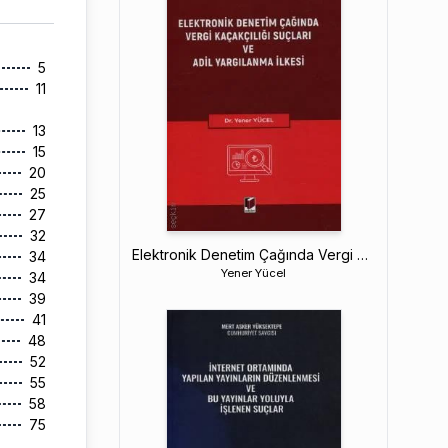
5
11
13
15
20
25
27
32
Elektronik Denetim Çağında Vergi Kaçakçılığı Suçları ve Adil Yargılanma İlkesi
34
Yener Yücel
34
39
41
48
52
55
58
75