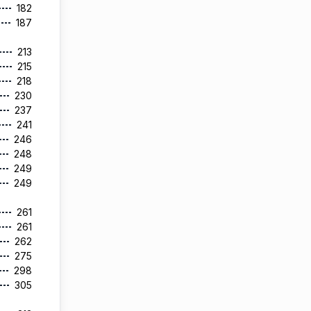
182
187
213
215
218
230
237
241
246
248
249
249
261
261
262
275
298
305