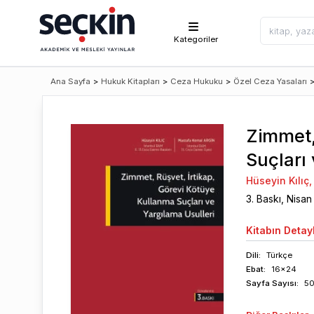
Kategoriler
Ana Sayfa
>
Hukuk Kitapları
>
Ceza Hukuku
>
Özel Ceza Yasaları
Zimmet,
Suçları
Hüseyin Kılıç
,
3
. Baskı,
Nisan
Kitabın
Detayl
Dili:
Türkçe
Ebat:
16x24
Sayfa
Sayısı
:
5