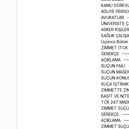
KAMU GÖREVL
ADLİYE PERS
AVUKATLAR
ÜNİVERSİTE Ç
ASKER KİŞİLE
SAĞLIK ÇALIŞ
Üçüncü Bölüm
ZİMMET (TCK 
GEREKÇE
AÇIKLAMA
SUÇUN FAİLİ
SUÇUN MAĞ
SUÇUN KONU
SUÇA İŞTİRA
ZİMMETTE Zİ
BASİT VE NİTE
TCK 247. MAD
ZİMMET SUÇU
GEREKÇE
AÇIKLAMA
ZİMMET SUÇU