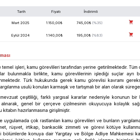
Tarih
Fiyatı
İndirimli
Mart
2025
1.150,00
₺
745,00
₺
(%
35
)
Eylül
2024
1.140,00
₺
195,00
₺
(%
83
)
aması
e temel işleri, kamu görevlileri tarafından yerine getirilmektedir. Tü
mlar bulunmakla birlikte, kamu görevlilerinin işlediği suçlar ayrı b
enmektedir. Türk hukukunda gerek kamu görevlisi kavramı gere
yargılanma usulü konuları karmaşık ve tartışmalı bir alan olarak süregel
 mevzuat çeşitliliği, farklı yargısal kararlar nedeniyle konunun bir
e alınarak, genel bir çerçeve çizilmesinin okuyucuya kolaylık sağ
kitabın hazırlanmasına girişilmiştir.
kle uygulamada çok rastlanılan kamu görevlileri ve bunların yargılama
mmet, rüşvet, irtikap, bankacılık zimmeti ve görevi kötüye kullanm
gili bölümlerde konuya dair Yargıtay ve Bölge Adliye Mahkemesi kar