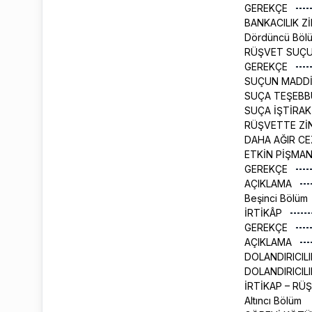
GEREKÇE
BANKACILIK Z
Dördüncü Böl
RÜŞVET SUÇ
GEREKÇE
SUÇUN MADD
SUÇA TEŞEB
SUÇA İŞTİRA
RÜŞVETTE Zİ
DAHA AĞIR CE
ETKİN PİŞMAN
GEREKÇE
AÇIKLAMA
Beşinci Bölüm
İRTİKÂP
GEREKÇE
AÇIKLAMA
DOLANDIRICIL
DOLANDIRICIL
İRTİKAP – RÜ
Altıncı Bölüm