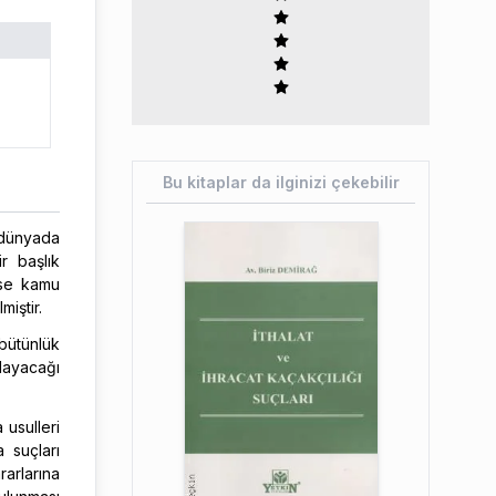
Bu kitaplar da ilginizi çekebilir
m dünyada
ir başlık
kse kamu
miştir.
 bütünlük
layacağı
 usulleri
a suçları
arlarına