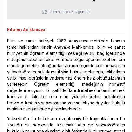
Temin süresi 2-3 gündür.
Kitabın
Açıklaması
Bilim ve sanat hürriyeti 1982 Anayasası metninde tanınan
temel haklardan biridir. Anayasa Mahkemesi, bilim ve sanat
hürriyetinin öğretim elemanlığı mesleği ile sıkı bağ içerisinde
olduğunu kabul etmekte ve ifade özgürlüğünün özel bir türü
olarak görmekte olduğundan anlamlı biçimde kullanılması için
yükseköğretim hukukuna ilişkin hukuki metinlerin, içtihatların
ve bilimsel görüşlerin yadsınamaz önemi haiz olduğu izahtan
varestedir. Öğretim elemanlığı mesleğinin normatif
değerlerine uyumlu bir şekilde ifa edilebilmesini temin etmek
konusunda kilit bir rolü olan yükseköğretim hukukunun
tedvin edilmemiş yapısı zaman zaman ihtiyaç duyulan hukuki
metinlere erişimi güçleştirebilmektedir.
Yükseköğretim hukukuna özgülenmiş bir kaynakla hem bu
zorluğu bir nebze de azaltmak hem de yükseköğretim
hukuku konusunda akademik bir farkındalık oluşturma istenci