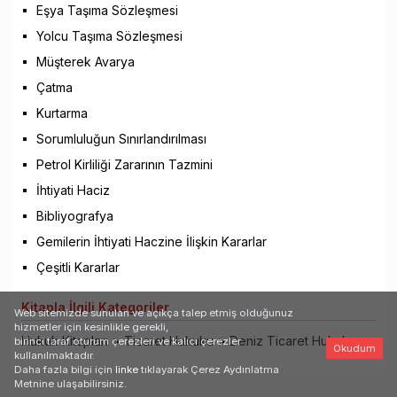
Eşya Taşıma Sözleşmesi
Yolcu Taşıma Sözleşmesi
Müşterek Avarya
Çatma
Kurtarma
Sorumluluğun Sınırlandırılması
Petrol Kirliliği Zararının Tazmini
İhtiyati Haciz
Bibliyografya
Gemilerin İhtiyati Haczine İlişkin Kararlar
Çeşitli Kararlar
Kitapla
İlgili Kategoriler
Web sitemizde sunulan ve açıkça talep etmiş olduğunuz
hizmetler için kesinlikle gerekli,
Hukuk Kitapları
>
Ticaret Hukuku
>
Deniz Ticaret Hukuku
birinci taraf oturum çerezleri ve kalıcı çerezler
Okudum
kullanılmaktadır.
Daha fazla bilgi için
linke
tıklayarak Çerez Aydınlatma
Metnine ulaşabilirsiniz.