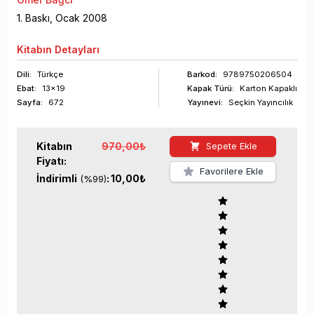
1
. Baskı,
Ocak
2008
Kitabın
Detayları
Dili:
Türkçe
Barkod
:
9789750206504
Ebat:
13x19
Kapak Türü:
Karton Kapaklı
Sayfa
:
672
Yayınevi:
Seçkin Yayıncılık
Kitabın
970,00
₺
Sepete Ekle
Fiyatı:
Favorilere Ekle
İndirimli
:
10,00
₺
(%
99
)