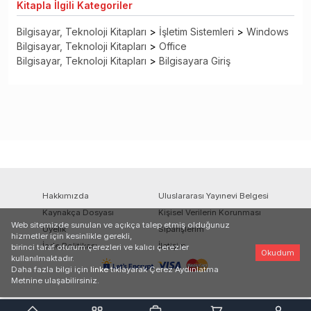
Kitapla
İlgili Kategoriler
Bilgisayar, Teknoloji Kitapları
>
İşletim Sistemleri
>
Windows
Bilgisayar, Teknoloji Kitapları
>
Office
Bilgisayar, Teknoloji Kitapları
>
Bilgisayara Giriş
Hakkımızda
Uluslararası Yayınevi Belgesi
Kaynakça Dosyası
Kişisel Verilerin Korunması
Web sitemizde sunulan ve açıkça talep etmiş olduğunuz
Üyelik
Siparişlerim
hizmetler için kesinlikle gerekli,
İade Politikası
İletişim
birinci taraf oturum çerezleri ve kalıcı çerezler
Okudum
kullanılmaktadır.
Daha fazla bilgi için
linke
tıklayarak Çerez Aydınlatma
Metnine ulaşabilirsiniz.