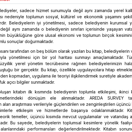
lediyeler, sadece hizmet sunumuyla değil aynı zamanda yerel kal
ası nedeniyle toplumun sosyal, kültürel ve ekonomik yaşamını şekil
rdir. Belediyelerin iyi yönetilmesi, sadece belediyenin kurumsal y
in değil aynı zamanda o belediyenin sınırları içerisinde yaşayan vat
enin büyüklüğüne göre ulusal ekonomi ve toplumun birçok kesimin
lumlu sonuçlar doğurmaktadır.
insanı tarafından on beş bölüm olarak yazılan bu kitap, belediyelerin
ıyla yönetilmesi için bir yol haritası sunmayı amaçlamaktadır. Tü
yüzyıllık yerel yönetim tecrübesine rağmen belediyelerimizin hal
ştuğu bir gerçektir. Bu kitap, özellikle uygulayıcılara hitap etmekle 
den kopmadan, uygulama ile teoriyi ilişkilendirmek suretiyle akade
uk açıcı bilgiler sunmaktadır.
uşan kitabın ilk kısmında belediyenin toplumla etkileşimi, ikinci 
metlerindeki dönüşüm ele alınmaktadır. AREDA SURVEY tar
n alan araştırması verileriyle güçlendirilen ve zenginleştirilen üçüncü 
imlerle etkileşim ve hizmetlerde başarıya odaklanmaktadır. Kit
 teorik temeller, üçüncü kısımda mevcut uygulamalar ve vatandaş al
aktadır. Bu sayede, belediyelerin toplumsal kesimlere yönelik faaliy
 alanlarındaki performansları değerlendirilmektedir. Kitabın sonun