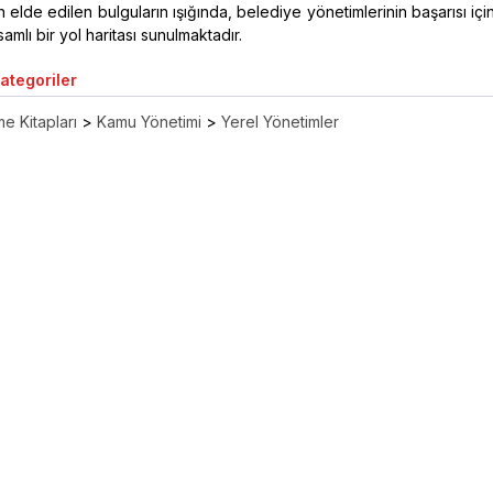
 elde edilen bulguların ışığında, belediye yönetimlerinin başarısı içi
mlı bir yol haritası sunulmaktadır.
Kategoriler
e Kitapları
>
Kamu Yönetimi
>
Yerel Yönetimler