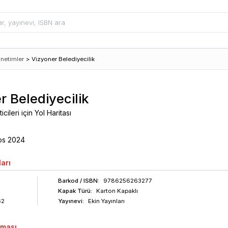
önetimler
>
Vizyoner Belediyecilik
r Belediyecilik
ileri için Yol Haritası
os
2024
arı
Barkod
/ ISBN
:
9786256263277
Kapak Türü:
Karton Kapaklı
62
Yayınevi:
Ekin Yayınları
aması