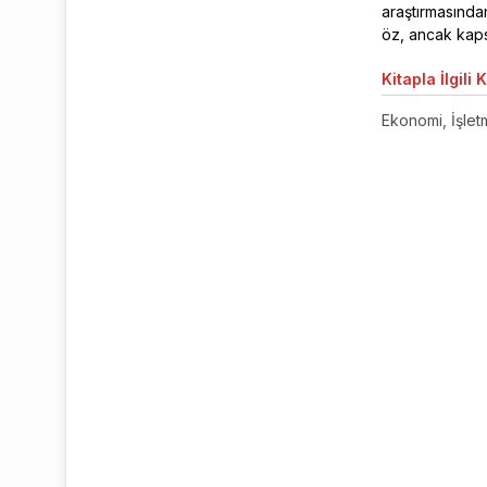
araştırmasından
öz, ancak kapsa
Kitapla
İlgili 
Ekonomi, İşletm