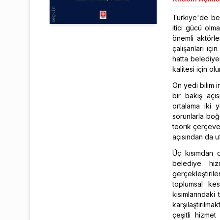
Türkiye'de be
itici gücü olm
önemli aktörle
çalışanları iç
hatta belediy
kalitesi için o
On yedi bilim 
bir bakış açıs
ortalama iki 
sorunlarla boğu
teorik çerçeve
açısından da uf
Üç kısımdan ol
belediye hiz
gerçekleştirile
toplumsal kes
kısımlarındaki
karşılaştırılm
çeşitli hizmet