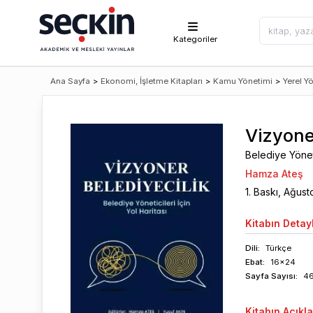
Kategoriler
Ana Sayfa
>
Ekonomi, İşletme Kitapları
>
Kamu Yönetimi
>
Yerel Y
Vizyone
Belediye Yönetic
Hamza Ateş
1
. Baskı,
Ağust
Kitabın
Detayl
Dili:
Türkçe
Ebat:
16x24
Sayfa
Sayısı
:
4
Kitabın
Açıkl