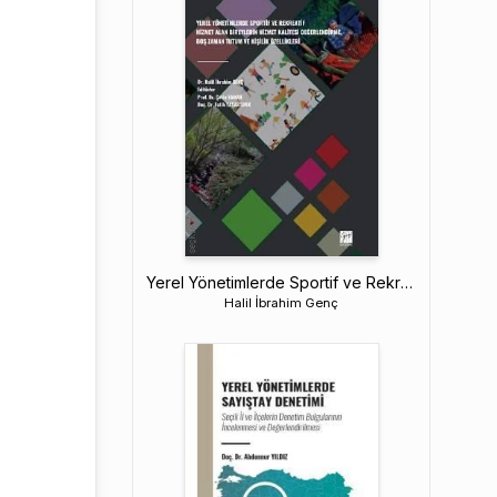
Yerel Yönetimlerde Sportif ve Rekreatif Hizmet Alan Bireylerin Hizmet Kalitesi Değerlendirme, Boş Zaman Tutum ve Kişilik Özellikleri
Halil İbrahim Genç