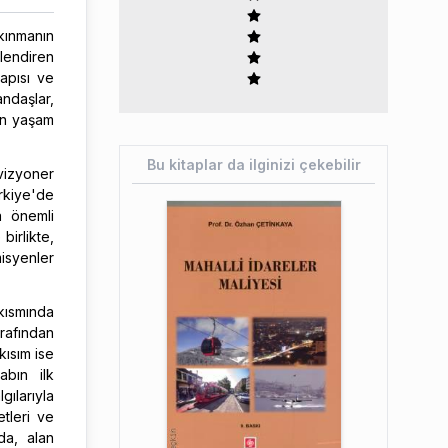
kınmanın
lendiren
apısı ve
andaşlar,
in yaşam
Bu kitaplar da ilginizi çekebilir
 vizyoner
rkiye'de
a önemli
birlikte,
misyenler
kısmında
afından
kısım ise
abın ilk
gılarıyla
etleri ve
da, alan