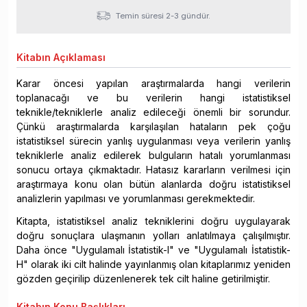
Temin süresi 2-3 gündür.
Kitabın
Açıklaması
Karar öncesi yapılan araştırmalarda hangi verilerin
toplanacağı ve bu verilerin hangi istatistiksel
teknikle/tekniklerle analiz edileceği önemli bir sorundur.
Çünkü araştırmalarda karşılaşılan hataların pek çoğu
istatistiksel sürecin yanlış uygulanması veya verilerin yanlış
tekniklerle analiz edilerek bulguların hatalı yorumlanması
sonucu ortaya çıkmaktadır. Hatasız kararların verilmesi için
araştırmaya konu olan bütün alanlarda doğru istatistiksel
analizlerin yapılması ve yorumlanması gerekmektedir.
Kitapta, istatistiksel analiz tekniklerini doğru uygulayarak
doğru sonuçlara ulaşmanın yolları anlatılmaya çalışılmıştır.
Daha önce "Uygulamalı İstatistik-I" ve "Uygulamalı İstatistik-
H" olarak iki cilt halinde yayınlanmış olan kitaplarımız yeniden
gözden geçirilip düzenlenerek tek cilt haline getirilmiştir.
Kitabın
Konu Başlıkları