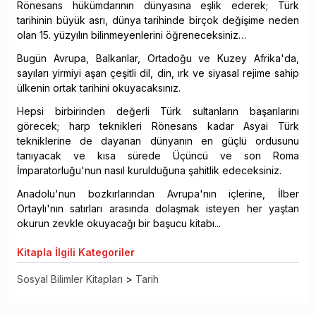
Rönesans hükümdarının dünyasına eşlik ederek; Türk
tarihinin büyük asrı, dünya tarihinde birçok değişime neden
olan 15. yüzyılın bilinmeyenlerini öğreneceksiniz…
Bugün Avrupa, Balkanlar, Ortadoğu ve Kuzey Afrika'da,
sayıları yirmiyi aşan çeşitli dil, din, ırk ve siyasal rejime sahip
ülkenin ortak tarihini okuyacaksınız.
Hepsi birbirinden değerli Türk sultanların başarılarını
görecek; harp teknikleri Rönesans kadar Asyai Türk
tekniklerine de dayanan dünyanın en güçlü ordusunu
tanıyacak ve kısa sürede Üçüncü ve son Roma
İmparatorluğu'nun nasıl kurulduğuna şahitlik edeceksiniz.
Anadolu'nun bozkırlarından Avrupa'nın içlerine, İlber
Ortaylı'nın satırları arasında dolaşmak isteyen her yaştan
okurun zevkle okuyacağı bir başucu kitabı...
Kitapla
İlgili Kategoriler
Sosyal Bilimler Kitapları
>
Tarih