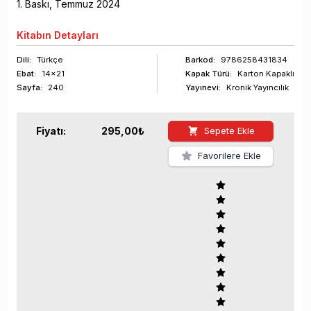
1
. Baskı,
Temmuz
2024
Kitabın
Detayları
Dili:
Türkçe
Barkod
:
9786258431834
Ebat:
14x21
Kapak Türü:
Karton Kapaklı
Sayfa
:
240
Yayınevi:
Kronik Yayıncılık
Fiyatı:
295,00
₺
Sepete Ekle
Favorilere Ekle