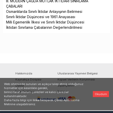
III. MODERN ÇAĞDA MUTLAK İKTİDARI SINIRLAMA
ÇABALARI
Osmanlılarda Sınırlı İktidar Anlayışının Belirmesi
Sınırlı İktidar Düşüncesi ve 1961 Anayasası
Milli Egemenlik İlkesi ve Sınırlı İktidar Düşüncesi
İktidarı Sınırlama Çabalarının Değerlendirilmesi
Hakkımızda
Uluslararası Yayınevi Belgesi
Kaynakça Dosyası
Kişisel Verilerin Korunması
Web sitemizde sunulan ve açıkça talep etmiş olduğunuz
Üyelik
Siparişlerim
hizmetler için kesinlikle gerekli,
İade Politikası
İletişim
birinci taraf oturum çerezleri ve kalıcı çerezler
Okudum
kullanılmaktadır.
Daha fazla bilgi için
linke
tıklayarak Çerez Aydınlatma
Metnine ulaşabilirsiniz.