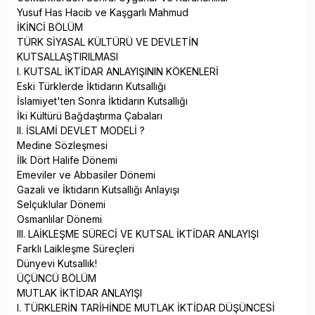
Yusuf Has Hacib ve Kaşgarlı Mahmud
İKİNCİ BÖLÜM
TÜRK SİYASAL KÜLTÜRÜ VE DEVLETİN
KUTSALLAŞTIRILMASI
I. KUTSAL İKTİDAR ANLAYIŞININ KÖKENLERİ
Eski Türklerde İktidarın Kutsallığı
İslamiyet'ten Sonra İktidarın Kutsallığı
İki Kültürü Bağdaştırma Çabaları
II. İSLAMİ DEVLET MODELİ ?
Medine Sözleşmesi
İlk Dört Halife Dönemi
Emeviler ve Abbasiler Dönemi
Gazali ve İktidarın Kutsallığı Anlayışı
Selçuklular Dönemi
Osmanlılar Dönemi
III. LAİKLEŞME SÜRECİ VE KUTSAL İKTİDAR ANLAYIŞI
Farklı Laikleşme Süreçleri
Dünyevi Kutsallık!
ÜÇÜNCÜ BÖLÜM
MUTLAK İKTİDAR ANLAYIŞI
I. TÜRKLERİN TARİHİNDE MUTLAK İKTİDAR DÜŞÜNCESİ