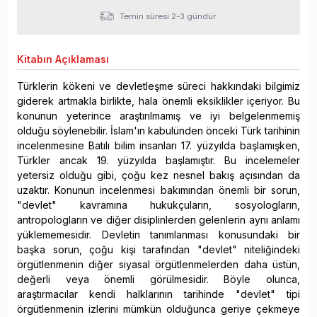
Temin süresi 2-3 gündür.
Kitabın
Açıklaması
Türklerin kökeni ve devletleşme süreci hakkındaki bilgimiz
giderek artmakla birlikte, hala önemli eksiklikler içeriyor. Bu
konunun yeterince araştırılmamış ve iyi belgelenmemiş
olduğu söylenebilir. İslam'ın kabulünden önceki Türk tarihinin
incelenmesine Batılı bilim insanları 17. yüzyılda başlamışken,
Türkler ancak 19. yüzyılda başlamıştır. Bu incelemeler
yetersiz olduğu gibi, çoğu kez nesnel bakış açısından da
uzaktır. Konunun incelenmesi bakımından önemli bir sorun,
"devlet" kavramına hukukçuların, sosyologların,
antropologların ve diğer disiplinlerden gelenlerin aynı anlamı
yüklememesidir. Devletin tanımlanması konusundaki bir
başka sorun, çoğu kişi tarafından "devlet" niteliğindeki
örgütlenmenin diğer siyasal örgütlenmelerden daha üstün,
değerli veya önemli görülmesidir. Böyle olunca,
araştırmacılar kendi halklarının tarihinde "devlet" tipi
örgütlenmenin izlerini mümkün olduğunca geriye çekmeye