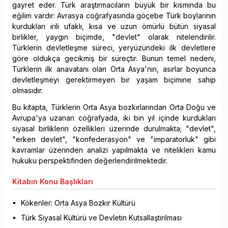
gayret eder. Türk araştırmacıların büyük bir kısmında bu
eğilim vardır: Avrasya coğrafyasında göçebe Türk boylarının
kurdukları irili ufaklı, kısa ve uzun ömürlü bütün siyasal
birlikler, yaygın biçimde, "devlet" olarak nitelendirilir.
Türklerin devletleşme süreci, yeryüzündeki ilk devletlere
göre oldukça gecikmiş bir süreçtir. Bunun temel nedeni,
Türklerin ilk anavatanı olan Orta Asya'nın, asırlar boyunca
devletleşmeyi gerektirmeyen bir yaşam biçimine sahip
olmasıdır.
Bu kitapta, Türklerin Orta Asya bozkırlarından Orta Doğu ve
Avrupa'ya uzanan coğrafyada, iki bin yıl içinde kurdukları
siyasal birliklerin özellikleri üzerinde durulmakta; "devlet",
"erken devlet", "konfederasyon" ve "imparatorluk" gibi
kavramlar üzerinden analizi yapılmakta ve nitelikleri kamu
hukuku perspektifinden değerlendirilmektedir.
Kitabın
Konu Başlıkları
Kökenler: Orta Asya Bozkır Kültürü
Türk Siyasal Kültürü ve Devletin Kutsallaştırılması