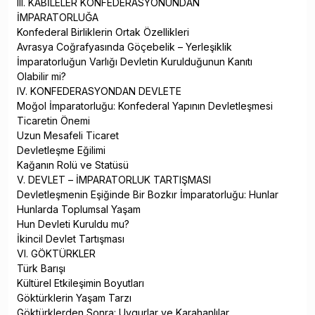
III. KABİLELER KONFEDERASYONUNDAN
İMPARATORLUĞA
Konfederal Birliklerin Ortak Özellikleri
Avrasya Coğrafyasında Göçebelik – Yerleşiklik
İmparatorluğun Varlığı Devletin Kurulduğunun Kanıtı
Olabilir mi?
IV. KONFEDERASYONDAN DEVLETE
Moğol İmparatorluğu: Konfederal Yapının Devletleşmesi
Ticaretin Önemi
Uzun Mesafeli Ticaret
Devletleşme Eğilimi
Kağanın Rolü ve Statüsü
V. DEVLET – İMPARATORLUK TARTIŞMASI
Devletleşmenin Eşiğinde Bir Bozkır İmparatorluğu: Hunlar
Hunlarda Toplumsal Yaşam
Hun Devleti Kuruldu mu?
İkincil Devlet Tartışması
VI. GÖKTÜRKLER
Türk Barışı
Kültürel Etkileşimin Boyutları
Göktürklerin Yaşam Tarzı
Göktürklerden Sonra: Uygurlar ve Karahanlılar