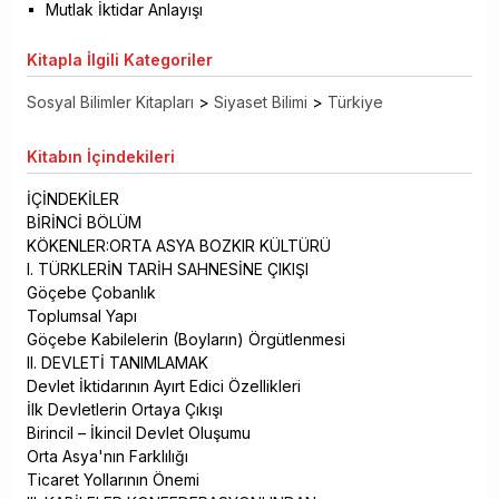
Mutlak İktidar Anlayışı
Kitapla
İlgili Kategoriler
Sosyal Bilimler Kitapları
>
Siyaset Bilimi
>
Türkiye
Kitabın
İçindekileri
İÇİNDEKİLER
BİRİNCİ BÖLÜM
KÖKENLER:ORTA ASYA BOZKIR KÜLTÜRÜ
I. TÜRKLERİN TARİH SAHNESİNE ÇIKIŞI
Göçebe Çobanlık
Toplumsal Yapı
Göçebe Kabilelerin (Boyların) Örgütlenmesi
II. DEVLETİ TANIMLAMAK
Devlet İktidarının Ayırt Edici Özellikleri
İlk Devletlerin Ortaya Çıkışı
Birincil – İkincil Devlet Oluşumu
Orta Asya'nın Farklılığı
Ticaret Yollarının Önemi