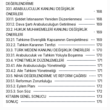
DEĞERLENDİRME
33.1. ARABULUCULUK KANUNU DEĞİŞİKLİK
168
ÖNERİLERİ
33.1.1. Şiddet İstisnasının Yeniden Düzenlenmesi
168
33.1.2. Dava Şartı Arabuluculuğun Getirilmesi
169
33.2. HUKUK MUHAKEMELERİ KANUNU DEĞİŞİKLİK
169
ÖNERİLERİ
33.2.1. Tahkime Elverişlilik Kapsamının Genişletilmesi
169
33.2.2. Tahkim Kararının Tenfizi
170
33.3. TÜRK MEDENİ KANUNU DEĞİŞİKLİK ÖNERİLERİ
170
33.3.1. Arabuluculuk ve Tahkim Yoluyla Boşanma
170
33.4. YÖNETMELİK DÜZENLEMELERİ
171
33.4.1. Aile Arabuluculuğu Yönetmeliği
171
33.4.2. Aile Tahkimi Yönetmeliği
171
33.5. NİHAİ DEĞERLENDİRME VE REFORM ÇAĞRISI
171
33.5.1. Reformun Zorunluluğu
171
33.5.2. Eylem Planı
172
33.5.3. Son Söz
172
KİTABIN GENEL SONUCU
173
SONUÇ
175