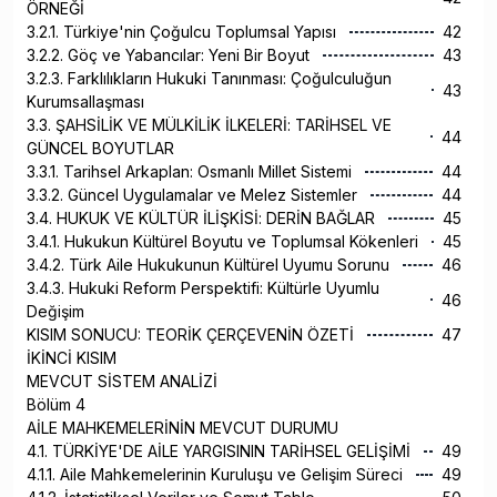
ÖRNEĞİ
3.2.1. Türkiye'nin Çoğulcu Toplumsal Yapısı
42
3.2.2. Göç ve Yabancılar: Yeni Bir Boyut
43
3.2.3. Farklılıkların Hukuki Tanınması: Çoğulculuğun
43
Kurumsallaşması
3.3. ŞAHSİLİK VE MÜLKİLİK İLKELERİ: TARİHSEL VE
44
GÜNCEL BOYUTLAR
3.3.1. Tarihsel Arkaplan: Osmanlı Millet Sistemi
44
3.3.2. Güncel Uygulamalar ve Melez Sistemler
44
3.4. HUKUK VE KÜLTÜR İLİŞKİSİ: DERİN BAĞLAR
45
3.4.1. Hukukun Kültürel Boyutu ve Toplumsal Kökenleri
45
3.4.2. Türk Aile Hukukunun Kültürel Uyumu Sorunu
46
3.4.3. Hukuki Reform Perspektifi: Kültürle Uyumlu
46
Değişim
KISIM SONUCU: TEORİK ÇERÇEVENİN ÖZETİ
47
İKİNCİ KISIM
MEVCUT SİSTEM ANALİZİ
Bölüm 4
AİLE MAHKEMELERİNİN MEVCUT DURUMU
4.1. TÜRKİYE'DE AİLE YARGISININ TARİHSEL GELİŞİMİ
49
4.1.1. Aile Mahkemelerinin Kuruluşu ve Gelişim Süreci
49