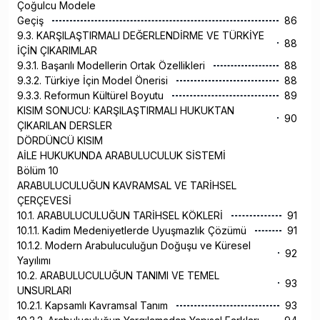
Çoğulcu Modele
Geçiş
86
9.3. KARŞILAŞTIRMALI DEĞERLENDİRME VE TÜRKİYE
88
İÇİN ÇIKARIMLAR
9.3.1. Başarılı Modellerin Ortak Özellikleri
88
9.3.2. Türkiye İçin Model Önerisi
88
9.3.3. Reformun Kültürel Boyutu
89
KISIM SONUCU: KARŞILAŞTIRMALI HUKUKTAN
90
ÇIKARILAN DERSLER
DÖRDÜNCÜ KISIM
AİLE HUKUKUNDA ARABULUCULUK SİSTEMİ
Bölüm 10
ARABULUCULUĞUN KAVRAMSAL VE TARİHSEL
ÇERÇEVESİ
10.1. ARABULUCULUĞUN TARİHSEL KÖKLERİ
91
10.1.1. Kadim Medeniyetlerde Uyuşmazlık Çözümü
91
10.1.2. Modern Arabuluculuğun Doğuşu ve Küresel
92
Yayılımı
10.2. ARABULUCULUĞUN TANIMI VE TEMEL
93
UNSURLARI
10.2.1. Kapsamlı Kavramsal Tanım
93