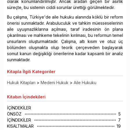
olarak konumlandırılmıştır. Ancak aradan geçen bir asırlık
süreçte, bu sistemin ciddi sorunlar ürettiği görülmektedir.
Bu çalışma, Türkiye'de aile hukuku alanında köklü bir reform
önerisi sunmaktadır. Arabuluculuk ve tahkim müesseselerinin
aile uyuşmazlıklarına açılması, taraf iradesinin ön plana
çıkarılması ve mahkeme tekelinin kırılması, bu reformun temel
unsurlarını oluşturmaktadır. Çalışma, altı kısım ve otuz üç
bölümden oluşmakta olup teorik çerçeveden başlayarak
somut kanun değişikliği önerilerine kadar kapsamlı bir analiz
sunmaktadır.
Kitapla
İlgili Kategoriler
Hukuk Kitapları
>
Medeni Hukuk
>
Aile Hukuku
Kitabın
İçindekileri
İÇİNDEKİLER
ÖNSÖZ
5
İÇİNDEKİLER
7
KISALTMALAR
19