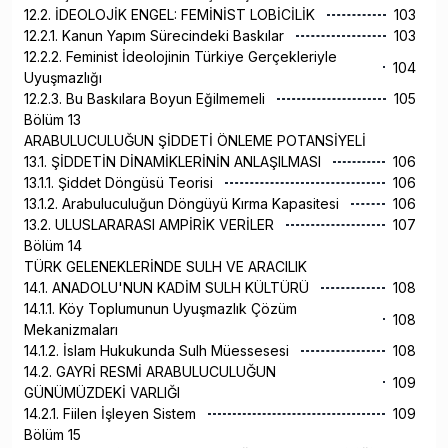
12.2. İDEOLOJİK ENGEL: FEMİNİST LOBİCİLİK
103
12.2.1. Kanun Yapım Sürecindeki Baskılar
103
12.2.2. Feminist İdeolojinin Türkiye Gerçekleriyle
104
Uyuşmazlığı
12.2.3. Bu Baskılara Boyun Eğilmemeli
105
Bölüm 13
ARABULUCULUĞUN ŞİDDETİ ÖNLEME POTANSİYELİ
13.1. ŞİDDETİN DİNAMİKLERİNİN ANLAŞILMASI
106
13.1.1. Şiddet Döngüsü Teorisi
106
13.1.2. Arabuluculuğun Döngüyü Kırma Kapasitesi
106
13.2. ULUSLARARASI AMPİRİK VERİLER
107
Bölüm 14
TÜRK GELENEKLERİNDE SULH VE ARACILIK
14.1. ANADOLU'NUN KADİM SULH KÜLTÜRÜ
108
14.1.1. Köy Toplumunun Uyuşmazlık Çözüm
108
Mekanizmaları
14.1.2. İslam Hukukunda Sulh Müessesesi
108
14.2. GAYRİ RESMİ ARABULUCULUĞUN
109
GÜNÜMÜZDEKİ VARLIĞI
14.2.1. Fiilen İşleyen Sistem
109
Bölüm 15