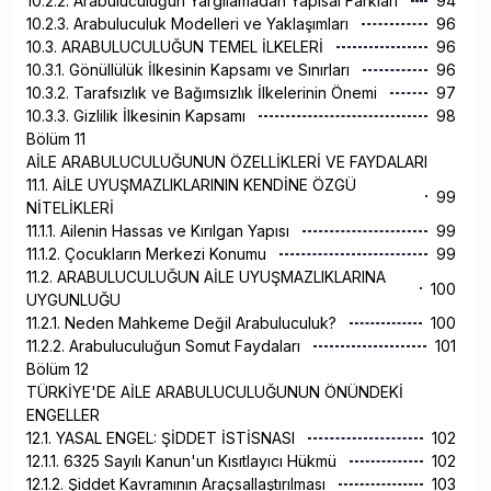
10.2.2. Arabuluculuğun Yargılamadan Yapısal Farkları
94
10.2.3. Arabuluculuk Modelleri ve Yaklaşımları
96
10.3. ARABULUCULUĞUN TEMEL İLKELERİ
96
10.3.1. Gönüllülük İlkesinin Kapsamı ve Sınırları
96
10.3.2. Tarafsızlık ve Bağımsızlık İlkelerinin Önemi
97
10.3.3. Gizlilik İlkesinin Kapsamı
98
Bölüm 11
AİLE ARABULUCULUĞUNUN ÖZELLİKLERİ VE FAYDALARI
11.1. AİLE UYUŞMAZLIKLARININ KENDİNE ÖZGÜ
99
NİTELİKLERİ
11.1.1. Ailenin Hassas ve Kırılgan Yapısı
99
11.1.2. Çocukların Merkezi Konumu
99
11.2. ARABULUCULUĞUN AİLE UYUŞMAZLIKLARINA
100
UYGUNLUĞU
11.2.1. Neden Mahkeme Değil Arabuluculuk?
100
11.2.2. Arabuluculuğun Somut Faydaları
101
Bölüm 12
TÜRKİYE'DE AİLE ARABULUCULUĞUNUN ÖNÜNDEKİ
ENGELLER
12.1. YASAL ENGEL: ŞİDDET İSTİSNASI
102
12.1.1. 6325 Sayılı Kanun'un Kısıtlayıcı Hükmü
102
12.1.2. Şiddet Kavramının Araçsallaştırılması
103