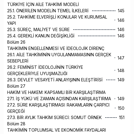
TÜRKİYE İÇİN AİLE TAHKİMİ MODELİ
25.1. ÖNERİLEN MODELİN TEMEL İLKELERİ
145
25.2. TAHKİME ELVERİŞLİ KONULAR VE KURUMSAL
146
YAPI
25.3. SÜREÇ, MALİYET VE SÜRE
146
25.4. GEREKLİ KANUN DEĞİŞİKLİĞİ
146
Bölüm 26
TAHKİMİN ENGELLENMESİ VE İDEOLOJİK DİRENÇ
26.1. AİLE TAHKİMİNİN UYGULANMAMASININ GERÇEK
147
SEBEPLERİ
26.2. FEMİNİST İDEOLOJİNİN TÜRKİYE
148
GERÇEKLERİYLE UYUŞMAZLIĞI
26.3. DEVLET VESAYETİ ANLAYIŞININ ELEŞTİRİSİ
149
Bölüm 27
HAKİM VE HAKEM: KAPSAMLI BİR KARŞILAŞTIRMA
27.1. İŞ YÜKÜ VE ZAMAN AÇISINDAN KARŞILAŞTIRMA
149
27.2. SÜRE KARŞILAŞTIRMASI: RAKAMLARIN ÇARPICI
150
GERÇEĞİ
27.3. BİR AYLIK TAHKİM SÜRECİ: SOMUT ÖRNEK
151
Bölüm 28
TAHKİMİN TOPLUMSAL VE EKONOMİK FAYDALARI