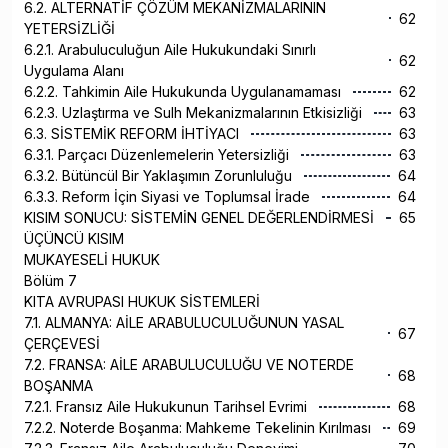
6.2. ALTERNATİF ÇÖZÜM MEKANİZMALARININ
62
YETERSİZLİĞİ
6.2.1. Arabuluculuğun Aile Hukukundaki Sınırlı
62
Uygulama Alanı
6.2.2. Tahkimin Aile Hukukunda Uygulanamaması
62
6.2.3. Uzlaştırma ve Sulh Mekanizmalarının Etkisizliği
63
6.3. SİSTEMİK REFORM İHTİYACI
63
6.3.1. Parçacı Düzenlemelerin Yetersizliği
63
6.3.2. Bütüncül Bir Yaklaşımın Zorunluluğu
64
6.3.3. Reform İçin Siyasi ve Toplumsal İrade
64
KISIM SONUCU: SİSTEMİN GENEL DEĞERLENDİRMESİ
65
ÜÇÜNCÜ KISIM
MUKAYESELİ HUKUK
Bölüm 7
KITA AVRUPASI HUKUK SİSTEMLERİ
7.1. ALMANYA: AİLE ARABULUCULUĞUNUN YASAL
67
ÇERÇEVESİ
7.2. FRANSA: AİLE ARABULUCULUĞU VE NOTERDE
68
BOŞANMA
7.2.1. Fransız Aile Hukukunun Tarihsel Evrimi
68
7.2.2. Noterde Boşanma: Mahkeme Tekelinin Kırılması
69