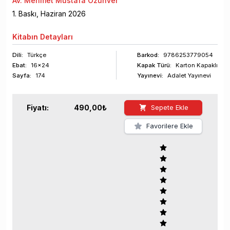
Av. Mehmet Mustafa Özünver
1
. Baskı,
Haziran
2026
Kitabın
Detayları
Dili:
Türkçe
Barkod
:
9786253779054
Ebat:
16x24
Kapak Türü:
Karton Kapaklı
Sayfa
:
174
Yayınevi:
Adalet Yayınevi
Fiyatı:
490,00
₺
Sepete Ekle
Favorilere Ekle