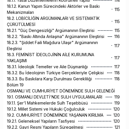
18.1.1. Yasal Düzenlemelerin Koordineli Yapısı
114
18.1.2. Kanun Yapım Sürecindeki Aktörler ve Baskı
115
Mekanizmaları
18.2. LOBİCİLİĞİN ARGÜMANLARI VE SİSTEMATİK
115
ÇÜRÜTÜLMESİ
18.2.1. "Güç Dengesizliği" Argümanının Eleştirisi
115
18.2.2. "Baskı Altında Anlaşma" Argümanının Eleştirisi
116
18.2.3. "Şiddet Faili Mağdura Ulaşır" Argümanının
117
Eleştirisi
18.3. FEMİNİST İDEOLOJİNİN AİLE KURUMUNA
117
YAKLAŞIMI
18.3.1. İdeolojik Temeller ve Aile Düşmanlığı
117
18.3.2. Bu İdeolojinin Türkiye Gerçekleriyle Çelişkisi
118
18.3.3. Bu Baskılara Karşı Durulması Gerekliliği
118
Bölüm 19
OSMANLI VE CUMHURİYET DÖNEMİNDE SULH GELENEĞİ
19.1. OSMANLI DEVLETİ'NDE SULH UYGULAMALARI
119
19.1.1. Şer'î Mahkemelerde Sulh Teşebbüsü
119
19.1.2. Millet Sistemi ve Hukuki Çoğulculuk
120
19.2. CUMHURİYET DÖNEMİNDE YAŞANAN KIRILMA
120
19.2.1. Geleneksel Yapıların Tasfiyesi
120
19.2.2. Gayri Resmi Yapıların Süregelmesi
121