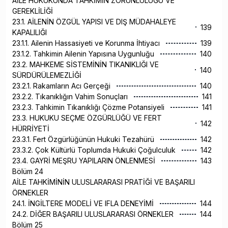
AİLE HUKUKUNDA TAHKİMİN ZORUNLULUĞU VE
GEREKLİLİĞİ
23.1. AİLENİN ÖZGÜL YAPISI VE DIŞ MÜDAHALEYE
139
KAPALILIĞI
23.1.1. Ailenin Hassasiyeti ve Korunma İhtiyacı
139
23.1.2. Tahkimin Ailenin Yapısına Uygunluğu
140
23.2. MAHKEME SİSTEMİNİN TIKANIKLIĞI VE
140
SÜRDÜRÜLEMEZLİĞİ
23.2.1. Rakamların Acı Gerçeği
140
23.2.2. Tıkanıklığın Vahim Sonuçları
141
23.2.3. Tahkimin Tıkanıklığı Çözme Potansiyeli
141
23.3. HUKUKU SEÇME ÖZGÜRLÜĞÜ VE FERT
142
HÜRRİYETİ
23.3.1. Fert Özgürlüğünün Hukuki Tezahürü
142
23.3.2. Çok Kültürlü Toplumda Hukuki Çoğulculuk
142
23.4. GAYRİ MEŞRU YAPILARIN ÖNLENMESİ
143
Bölüm 24
AİLE TAHKİMİNİN ULUSLARARASI PRATİĞİ VE BAŞARILI
ÖRNEKLER
24.1. İNGİLTERE MODELİ VE IFLA DENEYİMİ
144
24.2. DİĞER BAŞARILI ULUSLARARASI ÖRNEKLER
144
Bölüm 25