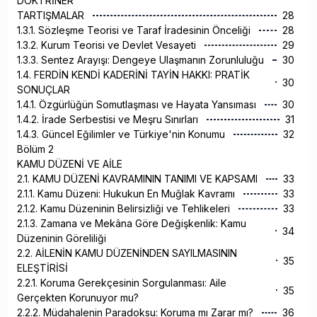
DOKTRİNER
TARTIŞMALAR
28
1.3.1. Sözleşme Teorisi ve Taraf İradesinin Önceliği
28
1.3.2. Kurum Teorisi ve Devlet Vesayeti
29
1.3.3. Sentez Arayışı: Dengeye Ulaşmanın Zorunluluğu
30
1.4. FERDİN KENDİ KADERİNİ TAYİN HAKKI: PRATİK
30
SONUÇLAR
1.4.1. Özgürlüğün Somutlaşması ve Hayata Yansıması
30
1.4.2. İrade Serbestisi ve Meşru Sınırları
31
1.4.3. Güncel Eğilimler ve Türkiye'nin Konumu
32
Bölüm 2
KAMU DÜZENİ VE AİLE
2.1. KAMU DÜZENİ KAVRAMININ TANIMI VE KAPSAMI
33
2.1.1. Kamu Düzeni: Hukukun En Muğlak Kavramı
33
2.1.2. Kamu Düzeninin Belirsizliği ve Tehlikeleri
33
2.1.3. Zamana ve Mekâna Göre Değişkenlik: Kamu
34
Düzeninin Göreliliği
2.2. AİLENİN KAMU DÜZENİNDEN SAYILMASININ
35
ELEŞTİRİSİ
2.2.1. Koruma Gerekçesinin Sorgulanması: Aile
35
Gerçekten Korunuyor mu?
2.2.2. Müdahalenin Paradoksu: Koruma mı Zarar mı?
36