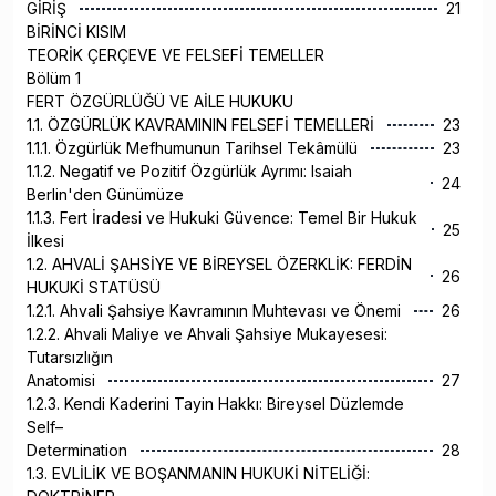
GİRİŞ
21
BİRİNCİ KISIM
TEORİK ÇERÇEVE VE FELSEFİ TEMELLER
Bölüm 1
FERT ÖZGÜRLÜĞÜ VE AİLE HUKUKU
1.1. ÖZGÜRLÜK KAVRAMININ FELSEFİ TEMELLERİ
23
1.1.1. Özgürlük Mefhumunun Tarihsel Tekâmülü
23
1.1.2. Negatif ve Pozitif Özgürlük Ayrımı: Isaiah
24
Berlin'den Günümüze
1.1.3. Fert İradesi ve Hukuki Güvence: Temel Bir Hukuk
25
İlkesi
1.2. AHVALİ ŞAHSİYE VE BİREYSEL ÖZERKLİK: FERDİN
26
HUKUKİ STATÜSÜ
1.2.1. Ahvali Şahsiye Kavramının Muhtevası ve Önemi
26
1.2.2. Ahvali Maliye ve Ahvali Şahsiye Mukayesesi:
Tutarsızlığın
Anatomisi
27
1.2.3. Kendi Kaderini Tayin Hakkı: Bireysel Düzlemde
Self–
Determination
28
1.3. EVLİLİK VE BOŞANMANIN HUKUKİ NİTELİĞİ: