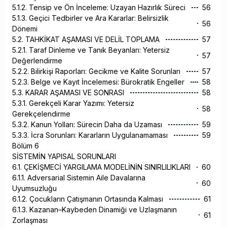
5.1.2. Tensip ve Ön İnceleme: Uzayan Hazırlık Süreci
56
5.1.3. Geçici Tedbirler ve Ara Kararlar: Belirsizlik
56
Dönemi
5.2. TAHKİKAT AŞAMASI VE DELİL TOPLAMA
57
5.2.1. Taraf Dinleme ve Tanık Beyanları: Yetersiz
57
Değerlendirme
5.2.2. Bilirkişi Raporları: Gecikme ve Kalite Sorunları
57
5.2.3. Belge ve Kayıt İncelemesi: Bürokratik Engeller
58
5.3. KARAR AŞAMASI VE SONRASI
58
5.3.1. Gerekçeli Karar Yazımı: Yetersiz
58
Gerekçelendirme
5.3.2. Kanun Yolları: Sürecin Daha da Uzaması
59
5.3.3. İcra Sorunları: Kararların Uygulanamaması
59
Bölüm 6
SİSTEMİN YAPISAL SORUNLARI
6.1. ÇEKİŞMECİ YARGILAMA MODELİNİN SINIRLILIKLARI
60
6.1.1. Adversarial Sistemin Aile Davalarına
60
Uyumsuzluğu
6.1.2. Çocukların Çatışmanın Ortasında Kalması
61
6.1.3. Kazanan–Kaybeden Dinamiği ve Uzlaşmanın
61
Zorlaşması