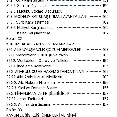
31.2.1. Üç Ayaklı Sistem
159
31.2.2. Sürecin Aşamaları
160
31.2.3. Hukuku Seçme Özgürlüğü
161
31.3. MODELİN KARŞILAŞTIRMALI AVANTAJLARI
162
31.3.1. Süre Karşılaştırması
162
31.3.2. Maliyet Karşılaştırması
162
31.3.3. Kalite Karşılaştırması
162
Bölüm 32
KURUMSAL ALTYAPI VE STANDARTLAR
32.1. AİLE UYUŞMAZLIK ÇÖZÜM MERKEZLERİ
163
32.1.1. Merkezlerin Kuruluşu ve Yapısı
163
32.1.2. Merkezlerin Görev ve Yetkileri
164
32.1.3. İnceleme Komisyonu
164
32.2. ARABULUCU VE HAKEM STANDARTLARI
165
32.2.1. Aile Arabulucusu Nitelikleri
165
32.2.2. Aile Hakemi Nitelikleri
166
32.2.3. Sicil ve Denetim Sistemi
166
32.3. FİNANSMAN VE ERİŞİLEBİLİRLİK
167
32.3.1. Ücret Tarifeleri
167
32.3.2. Adli Yardım Sistemi
167
Bölüm 33
KANUN DEĞİŞİKLİĞİ ÖNERİLERİ VE NİHAİ