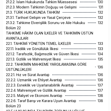
21.2.2. İslam Hukukunda Tahkim Müessesesi
130
21.2.3. Modern Tahkimin Doğuşu ve Gelişimi
131
21.3. TÜRK HUKUKUNDA TAHKİM
132
21.3.1. Tarihsel Gelişim ve Yasal Çerçeve
132
21.3.2. Tahkime Elverişlilik Sorunu ve Aile Hukuku
132
Bölüm 22
TAHKİME HÂKİM OLAN İLKELER VE TAHKİMİN ÜSTÜN
AVANTAJLARI
22.1. TAHKİMİ YÖNETEN TEMEL İLKELER
133
22.1.1. İradilik ve Gönüllülük İlkesi
133
22.1.2. Tarafsızlık, Bağımsızlık ve Güven İlkesi
134
22.1.3. Gizlilik ve Mahremiyet İlkesi
135
22.2. TAHKİMİN MAHKEME YARGILAMASINA GÖRE
136
ÜSTÜNLÜKLERİ
22.2.1. Hız ve Sürat Avantajı
136
22.2.2. Uzmanlık ve Ehliyet Avantajı
136
22.2.3. Esneklik ve Uyarlanabilirlik Avantajı
137
22.2.4. Mahremiyet ve Gizlilik Avantajı
137
22.2.5. Maliyet ve Ekonomi Avantajı
138
22.2.6. Taraf Barışı ve Karara Uyum Avantajı
138
Bölüm 23