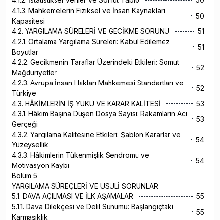
4.1.2. İstatistiksel Veriler ve Somut Tablo
50
4.1.3. Mahkemelerin Fiziksel ve İnsan Kaynakları
50
Kapasitesi
4.2. YARGILAMA SÜRELERİ VE GECİKME SORUNU
51
4.2.1. Ortalama Yargılama Süreleri: Kabul Edilemez
51
Boyutlar
4.2.2. Gecikmenin Taraflar Üzerindeki Etkileri: Somut
52
Mağduriyetler
4.2.3. Avrupa İnsan Hakları Mahkemesi Standartları ve
52
Türkiye
4.3. HÂKİMLERİN İŞ YÜKÜ VE KARAR KALİTESİ
53
4.3.1. Hâkim Başına Düşen Dosya Sayısı: Rakamların Acı
53
Gerçeği
4.3.2. Yargılama Kalitesine Etkileri: Şablon Kararlar ve
54
Yüzeysellik
4.3.3. Hâkimlerin Tükenmişlik Sendromu ve
54
Motivasyon Kaybı
Bölüm 5
YARGILAMA SÜREÇLERİ VE USULİ SORUNLAR
5.1. DAVA AÇILMASI VE İLK AŞAMALAR
55
5.1.1. Dava Dilekçesi ve Delil Sunumu: Başlangıçtaki
55
Karmaşıklık