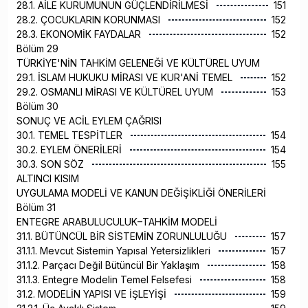
28.1. AİLE KURUMUNUN GÜÇLENDİRİLMESİ
151
28.2. ÇOCUKLARIN KORUNMASI
152
28.3. EKONOMİK FAYDALAR
152
Bölüm 29
TÜRKİYE'NİN TAHKİM GELENEĞİ VE KÜLTÜREL UYUM
29.1. İSLAM HUKUKU MİRASI VE KUR'ANİ TEMEL
152
29.2. OSMANLI MİRASI VE KÜLTÜREL UYUM
153
Bölüm 30
SONUÇ VE ACİL EYLEM ÇAĞRISI
30.1. TEMEL TESPİTLER
154
30.2. EYLEM ÖNERİLERİ
154
30.3. SON SÖZ
155
ALTINCI KISIM
UYGULAMA MODELİ VE KANUN DEĞİŞİKLİĞİ ÖNERİLERİ
Bölüm 31
ENTEGRE ARABULUCULUK–TAHKİM MODELİ
31.1. BÜTÜNCÜL BİR SİSTEMİN ZORUNLULUĞU
157
31.1.1. Mevcut Sistemin Yapısal Yetersizlikleri
157
31.1.2. Parçacı Değil Bütüncül Bir Yaklaşım
158
31.1.3. Entegre Modelin Temel Felsefesi
158
31.2. MODELİN YAPISI VE İŞLEYİŞİ
159