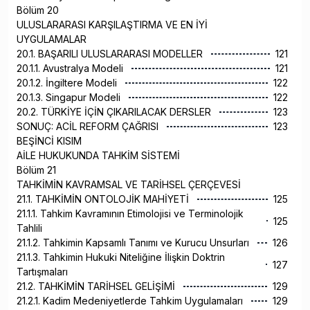
Bölüm 20
ULUSLARARASI KARŞILAŞTIRMA VE EN İYİ
UYGULAMALAR
20.1. BAŞARILI ULUSLARARASI MODELLER
121
20.1.1. Avustralya Modeli
121
20.1.2. İngiltere Modeli
122
20.1.3. Singapur Modeli
122
20.2. TÜRKİYE İÇİN ÇIKARILACAK DERSLER
123
SONUÇ: ACİL REFORM ÇAĞRISI
123
BEŞİNCİ KISIM
AİLE HUKUKUNDA TAHKİM SİSTEMİ
Bölüm 21
TAHKİMİN KAVRAMSAL VE TARİHSEL ÇERÇEVESİ
21.1. TAHKİMİN ONTOLOJİK MAHİYETİ
125
21.1.1. Tahkim Kavramının Etimolojisi ve Terminolojik
125
Tahlili
21.1.2. Tahkimin Kapsamlı Tanımı ve Kurucu Unsurları
126
21.1.3. Tahkimin Hukuki Niteliğine İlişkin Doktrin
127
Tartışmaları
21.2. TAHKİMİN TARİHSEL GELİŞİMİ
129
21.2.1. Kadim Medeniyetlerde Tahkim Uygulamaları
129