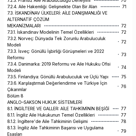
7.2.3. Fransız Aile Arabuluculuğu Deneyimi
70
7.2.4. Aile Hakemliği: Gelişmekte Olan Bir Alan
71
7.3. İSKANDİNAV ÜLKELERİ: AİLE DANIŞMANLIĞI VE
ALTERNATİF ÇÖZÜM
MEKANİZMALARI
72
7.3.1. İskandinav Modelinin Temel Özellikleri
72
7.3.2. Norveç: Dünyada Tek Zorunlu Arabuluculuk
72
Modeli
7.3.3. İsveç: Gönüllü İşbirliği Görüşmeleri ve 2022
73
Reformu
7.3.4. Danimarka: 2019 Reformu ve Aile Hukuku Ofisi
74
Modeli
7.3.5. Finlandiya: Gönüllü Arabuluculuk ve Üçlü Yapı
75
7.3.6. Karşılaştırmalı Değerlendirme ve Türkiye İçin
76
Çıkarımlar
Bölüm 8
ANGLO–SAKSON HUKUK SİSTEMLERİ
8.1. İNGİLTERE VE GALLER: AİLE TAHKİMİNİN BEŞİĞİ
77
8.1.1. İngiliz Aile Hukukunun Temel Özellikleri
77
8.1.2. İngiltere'de Aile Tahkiminin Gelişimi
78
8.1.3. İngiliz Aile Tahkiminin Başarısı ve Uygulama
79
Esasları