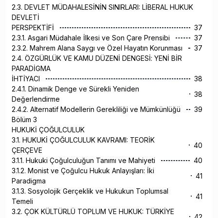
2.3. DEVLET MÜDAHALESİNİN SINIRLARI: LİBERAL HUKUK
DEVLETİ
PERSPEKTİFİ
37
2.3.1. Asgari Müdahale İlkesi ve Son Çare Prensibi
37
2.3.2. Mahrem Alana Saygı ve Özel Hayatın Korunması
37
2.4. ÖZGÜRLÜK VE KAMU DÜZENİ DENGESİ: YENİ BİR
PARADİGMA
İHTİYACI
38
2.4.1. Dinamik Denge ve Sürekli Yeniden
38
Değerlendirme
2.4.2. Alternatif Modellerin Gerekliliği ve Mümkünlüğü
39
Bölüm 3
HUKUKİ ÇOĞULCULUK
3.1. HUKUKİ ÇOĞULCULUK KAVRAMI: TEORİK
40
ÇERÇEVE
3.1.1. Hukuki Çoğulculuğun Tanımı ve Mahiyeti
40
3.1.2. Monist ve Çoğulcu Hukuk Anlayışları: İki
41
Paradigma
3.1.3. Sosyolojik Gerçeklik ve Hukukun Toplumsal
41
Temeli
3.2. ÇOK KÜLTÜRLÜ TOPLUM VE HUKUK: TÜRKİYE
42