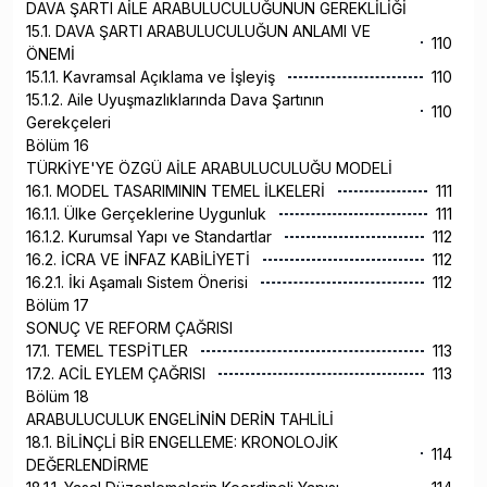
DAVA ŞARTI AİLE ARABULUCULUĞUNUN GEREKLİLİĞİ
15.1. DAVA ŞARTI ARABULUCULUĞUN ANLAMI VE
110
ÖNEMİ
15.1.1. Kavramsal Açıklama ve İşleyiş
110
15.1.2. Aile Uyuşmazlıklarında Dava Şartının
110
Gerekçeleri
Bölüm 16
TÜRKİYE'YE ÖZGÜ AİLE ARABULUCULUĞU MODELİ
16.1. MODEL TASARIMININ TEMEL İLKELERİ
111
16.1.1. Ülke Gerçeklerine Uygunluk
111
16.1.2. Kurumsal Yapı ve Standartlar
112
16.2. İCRA VE İNFAZ KABİLİYETİ
112
16.2.1. İki Aşamalı Sistem Önerisi
112
Bölüm 17
SONUÇ VE REFORM ÇAĞRISI
17.1. TEMEL TESPİTLER
113
17.2. ACİL EYLEM ÇAĞRISI
113
Bölüm 18
ARABULUCULUK ENGELİNİN DERİN TAHLİLİ
18.1. BİLİNÇLİ BİR ENGELLEME: KRONOLOJİK
114
DEĞERLENDİRME