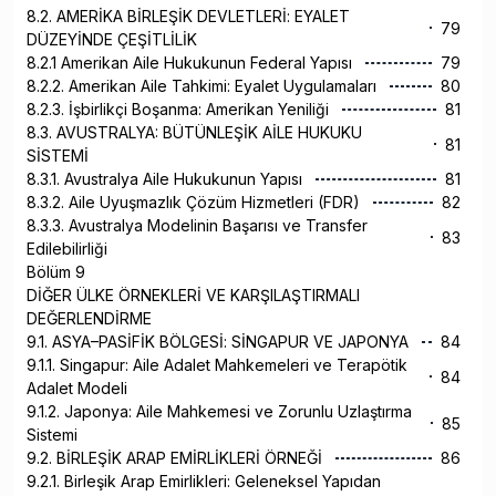
8.2. AMERİKA BİRLEŞİK DEVLETLERİ: EYALET
79
DÜZEYİNDE ÇEŞİTLİLİK
8.2.1 Amerikan Aile Hukukunun Federal Yapısı
79
8.2.2. Amerikan Aile Tahkimi: Eyalet Uygulamaları
80
8.2.3. İşbirlikçi Boşanma: Amerikan Yeniliği
81
8.3. AVUSTRALYA: BÜTÜNLEŞİK AİLE HUKUKU
81
SİSTEMİ
8.3.1. Avustralya Aile Hukukunun Yapısı
81
8.3.2. Aile Uyuşmazlık Çözüm Hizmetleri (FDR)
82
8.3.3. Avustralya Modelinin Başarısı ve Transfer
83
Edilebilirliği
Bölüm 9
DİĞER ÜLKE ÖRNEKLERİ VE KARŞILAŞTIRMALI
DEĞERLENDİRME
9.1. ASYA–PASİFİK BÖLGESİ: SİNGAPUR VE JAPONYA
84
9.1.1. Singapur: Aile Adalet Mahkemeleri ve Terapötik
84
Adalet Modeli
9.1.2. Japonya: Aile Mahkemesi ve Zorunlu Uzlaştırma
85
Sistemi
9.2. BİRLEŞİK ARAP EMİRLİKLERİ ÖRNEĞİ
86
9.2.1. Birleşik Arap Emirlikleri: Geleneksel Yapıdan