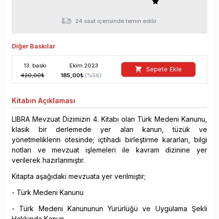
24 saat içerisinde temin edilir.
Diğer Baskılar
13
. baskı
Ekim
2023
Sepete Ekle
420,00
₺
185,00
₺
(%
56
)
Kitabın
Açıklaması
LIBRA Mevzuat Dizimizin 4. Kitabı olan Türk Medeni Kanunu,
klasik bir derlemede yer alan kanun, tüzük ve
yönetmeliklerin ötesinde; içtihadı birleştirme kararları, bilgi
notları ve mevzuat işlemeleri ile kavram dizinine yer
verilerek hazırlanmıştır.
Kitapta aşağıdaki mevzuata yer verilmiştir;
- Türk Medeni Kanunu
- Türk Medeni Kanununun Yürürlüğü ve Uygulama Şekli
Hakkında Kanun