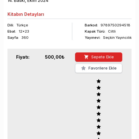
14
. Baskı,
Ekim
2024
Kitabın
Detayları
Dili:
Türkçe
Barkod
:
9789750294518
Ebat:
12x23
Kapak Türü:
Ciltli
Sayfa
:
360
Yayınevi:
Seçkin Yayıncılık
Fiyatı:
500,00
₺
Sepete Ekle
Favorilere Ekle