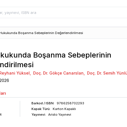
 Hukukunda Boşanma Sebeplerinin Değerlendirilmesi
ukukunda Boşanma Sebeplerinin
ndirilmesi
a Reyhani Yüksel
,
Doç. Dr. Gökçe Canarslan
,
Doç. Dr. Semih Yünl
2026
arı
Barkod
/ ISBN
:
9786258702293
Kapak Türü:
Karton Kapaklı
4
Yayınevi:
Aristo Yayınevi