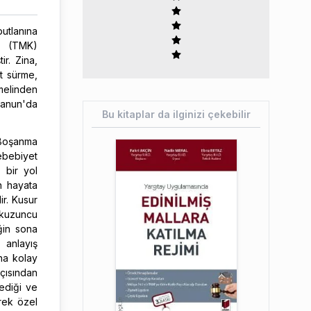
butlanına
da (TMK)
r. Zina,
t sürme,
emelinden
 Kanun'da
Bu kitaplar da ilginizi çekebilir
 Boşanma
ebebiyet
 bir yol
n hayata
ir. Kusur
okuzuncu
ğin sona
 anlayış
ha kolay
açısından
ediği ve
rek özel