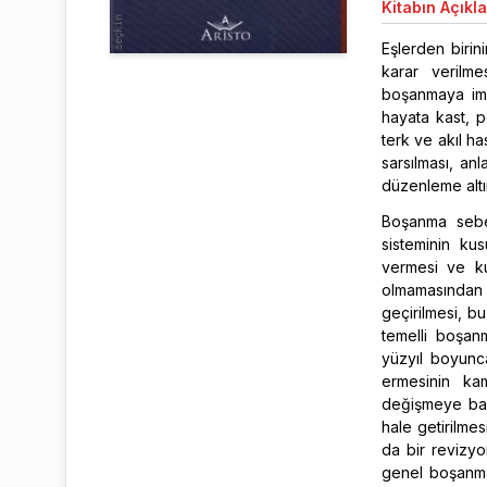
Kitabın
Açıkl
Eşlerden birin
karar verilm
boşanmaya imk
hayata kast, p
terk ve akıl ha
sarsılması, an
düzenleme altın
Boşanma sebep
sisteminin ku
vermesi ve ku
olmamasından ö
geçirilmesi, b
temelli boşan
yüzyıl boyunca
ermesinin ka
değişmeye başl
hale getirilme
da bir revizyo
genel boşanma 