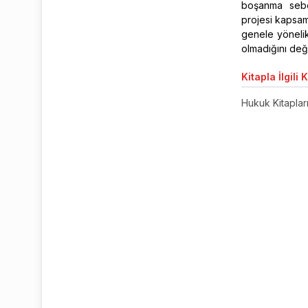
boşanma sebep
projesi kapsam
genele yöneli
olmadığını değ
Kitapla
İlgili 
Hukuk Kitaplar