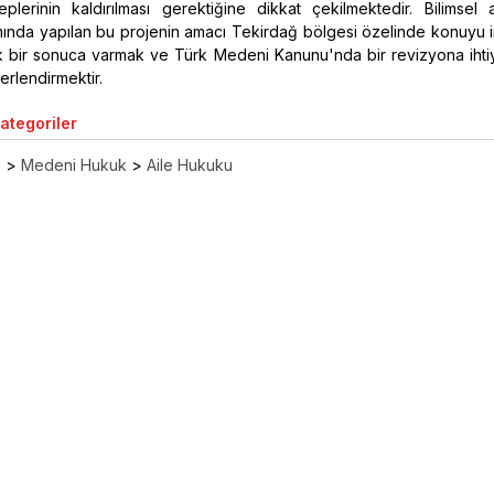
lerinin kaldırılması gerektiğine dikkat çekilmektedir. Bilimsel a
ında yapılan bu projenin amacı Tekirdağ bölgesi özelinde konuyu i
k bir sonuca varmak ve Türk Medeni Kanunu'nda bir revizyona ihti
erlendirmektir.
Kategoriler
ı
>
Medeni Hukuk
>
Aile Hukuku