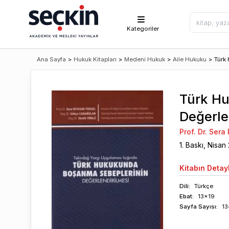
Kategoriler
Ana Sayfa
>
Hukuk Kitapları
>
Medeni Hukuk
>
Aile Hukuku
>
Türk
Türk H
Değerle
Prof. Dr. Ser
1
. Baskı,
Nisan
Kitabın
Detayl
Dili:
Türkçe
Ebat:
13x19
Sayfa
Sayısı
:
13