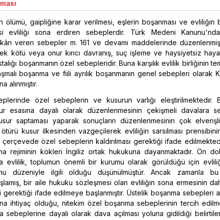
aması
in ölümü, gaipliğine karar verilmesi, eşlerin boşanması ve evliliğin 
esi evliliği sona erdiren sebeplerdir. Türk Medeni Kanunu'n
ân veren sebepler m. 161 ve devamı maddelerinde düzenlenmişti
ek kötü veya onur kırıcı davranış, suç işleme ve haysiyetsiz haya
stalığı boşanmanın özel sebepleridir. Buna karşılık evlilik birliğinin t
laşmalı boşanma ve fiili ayrılık boşanmanın genel sebepleri olarak
a alınmıştır.
lerinde özel sebeplerin ve kusurun varlığı eleştirilmektedir.
sur esasına dayalı olarak düzenlenmesinin çekişmeli davalara s
sur saptaması yaparak sonuçların düzenlenmesinin çok elverişli
türü kusur ilkesinden vazgeçilerek evliliğin sarsılması prensibini
u çerçevede özel sebeplerin kaldırılması gerektiği ifade edilmekted
ma rejiminin kökleri İngiliz ortak hukukuna dayanmaktadır. On d
 evlilik, toplumun önemli bir kurumu olarak görüldüğü için evlili
mu düzeniyle ilgili olduğu düşünülmüştür. Ancak zamanla bu
amış, bir aile hukuku sözleşmesi olan evliliğin sona ermesinin da
si gerektiği ifade edilmeye başlanmıştır. Üstelik boşanma sebepleri 
na ihtiyaç olduğu, nitekim özel boşanma sebeplerinin tercih edilm
sebeplerine dayalı olarak dava açılması yoluna gidildiği belirtile