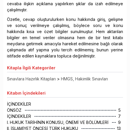
cevaba ilişkin açıklama yapılırken şıklar da izah edilmeye
çalışılmıştır.
Özetle, cevap oluşturulurken konu hakkında giriş, gelişme
ve sonuç verilmeye çalışılmış, böylece soru ve konu
hakkında kısa ve özet bilgiler sunulmuştur. Hem aktarılan
bilgiler en temel veriler olmasına hem de bir test kitabı
meydana getirmek amacıyla hareket edilmesine bağlı olarak
çalışmada atıf yapma yolu tercih edilmemiş; bunun yerine
istifade edilen kaynaklara topluca değinilmiştir.
Kitapla
İlgili Kategoriler
Sınavlara Hazırlık Kitapları
>
HMGS, Hakimlik Sınavları
Kitabın
İçindekileri
İÇİNDEKİLER
ÖNSÖZ
5
İÇİNDEKİLER
7
I. HUKUK TARİHİNİN KONUSU, ÖNEMİ VE BÖLÜMLERİ
9
II. İSLAMİYET ÖNCESİ TÜRK HUKUKU
13