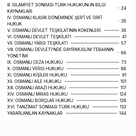
III. İSLAMİYET SONRASI TÜRK HUKUKUNUN BİLGİ
24
KAYNAKLARI
IV. OSMANLI KLASİK DÖNEMİNDE ŞER’Î VE ÖRFÎ
28
HUKUK
V. OSMANLI DEVLET TEŞKİLATININ KÖKENLERİ
36
VI. OSMANLI DEVLET TEŞKİLATI
41
VII. OSMANLI YARGI TEŞKİLATI
57
VIII. OSMANLI DEVLETİ’NDE GAYRİMÜSLİM TEBAANIN
66
YÖNETİMİ
IX. OSMANLI CEZA HUKUKU
73
X. OSMANLI VERGİ HUKUKU
88
XI. OSMANLI KİŞİLER HUKUKU
91
XII. OSMANLI AİLE HUKUKU
101
XIII. OSMANLI ARAZİ HUKUKU
117
XIV. OSMANLI MİRAS HUKUKU
124
XV. OSMANLI BORÇLAR HUKUKU
128
XVI. TANZİMAT SONRASI TÜRK HUKUKU
132
YARARLANILAN KAYNAKLAR
144