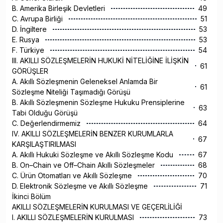
B. Amerika Birleşik Devletleri
49
C. Avrupa Birliği
51
D. İngiltere
53
E. Rusya
53
F. Türkiye
54
III. AKILLI SÖZLEŞMELERİN HUKUKİ NİTELİĞİNE İLİŞKİN
61
GÖRÜŞLER
A. Akıllı Sözleşmenin Geleneksel Anlamda Bir
61
Sözleşme Niteliği Taşımadığı Görüşü
B. Akıllı Sözleşmenin Sözleşme Hukuku Prensiplerine
63
Tabi Olduğu Görüşü
C. Değerlendirmemiz
64
IV. AKILLI SÖZLEŞMELERİN BENZER KURUMLARLA
67
KARŞILAŞTIRILMASI
A. Akıllı Hukuki Sözleşme ve Akıllı Sözleşme Kodu
67
B. On–Chain ve Off–Chain Akıllı Sözleşmeler
68
C. Ürün Otomatları ve Akıllı Sözleşme
70
D. Elektronik Sözleşme ve Akıllı Sözleşme
71
İkinci Bölüm
AKILLI SÖZLEŞMELERİN KURULMASI VE GEÇERLİLİĞİ
I. AKILLI SÖZLEŞMELERİN KURULMASI
73