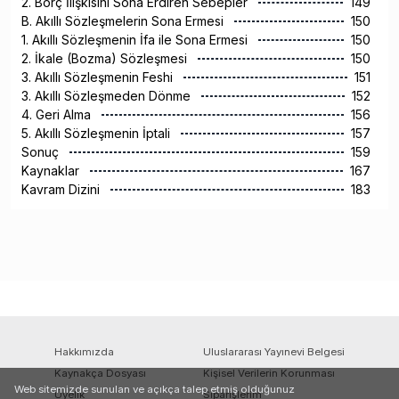
2. Borç İlişkisini Sona Erdiren Sebepler
149
B. Akıllı Sözleşmelerin Sona Ermesi
150
1. Akıllı Sözleşmenin İfa ile Sona Ermesi
150
2. İkale (Bozma) Sözleşmesi
150
3. Akıllı Sözleşmenin Feshi
151
3. Akıllı Sözleşmeden Dönme
152
4. Geri Alma
156
5. Akıllı Sözleşmenin İptali
157
Sonuç
159
Kaynaklar
167
Kavram Dizini
183
Hakkımızda
Uluslararası Yayınevi Belgesi
Kaynakça Dosyası
Kişisel Verilerin Korunması
Web sitemizde sunulan ve açıkça talep etmiş olduğunuz
Üyelik
Siparişlerim