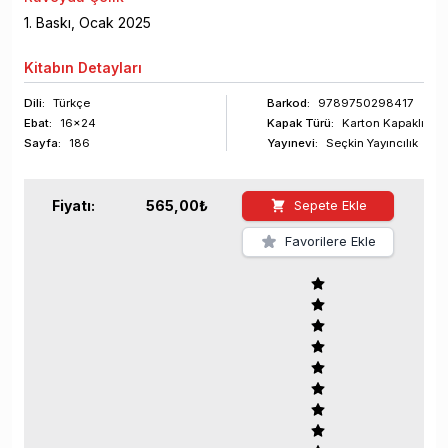
1
. Baskı,
Ocak
2025
Kitabın
Detayları
Dili:
Türkçe
Barkod
:
9789750298417
Ebat:
16x24
Kapak Türü:
Karton Kapaklı
Sayfa
:
186
Yayınevi:
Seçkin Yayıncılık
Fiyatı:
565,00
₺
Sepete Ekle
Favorilere Ekle