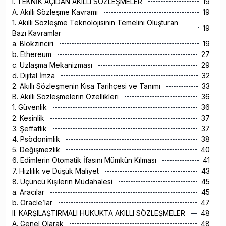
I. TEKNİK AÇIDAN AKILLI SÖZLEŞMELER
19
A. Akıllı Sözleşme Kavramı
19
1. Akıllı Sözleşme Teknolojisinin Temelini Oluşturan
19
Bazı Kavramlar
a. Blokzinciri
19
b. Ethereum
27
c. Uzlaşma Mekanizması
29
d. Dijital İmza
32
2. Akıllı Sözleşmenin Kısa Tarihçesi ve Tanımı
33
B. Akıllı Sözleşmelerin Özellikleri
36
1. Güvenlik
36
2. Kesinlik
37
3. Şeffaflık
37
4. Psödonimlik
38
5. Değişmezlik
40
6. Edimlerin Otomatik İfasını Mümkün Kılması
41
7. Hızlılık ve Düşük Maliyet
43
8. Üçüncü Kişilerin Müdahalesi
45
a. Aracılar
45
b. Oracle’lar
47
II. KARŞILAŞTIRMALI HUKUKTA AKILLI SÖZLEŞMELER
48
A. Genel Olarak
48