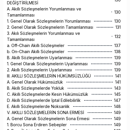
DEĞİŞTİRİLMESİ
A. Akıllı Sözleşmelerin Yorumlanması ve
130
Tamamlanması
1. Genel Olarak Sözleşmelerin Yorumlanması
130
2. Genel Olarak Sözleşmelerin Tamamlanması
131
3. Akılı Sözleşmelerin Yorumlanması ve
132
Tamamlanması
a. Off–Chain Akıllı Sözleşmeler
137
b. On–Chain Akıllı Sözleşmeler
138
B. Akıllı Sözleşmelerin Uyarlanması
139
1. Genel Olarak Sözleşmelerin Uyarlanması
139
2. Akıllı Sözleşmelerin Uyarlanması
139
III. AKILLI SÖZLEŞMELERİN HÜKÜMSÜZLÜĞÜ
141
A. Genel Olarak Hükümsüzlük
141
B. Akıllı Sözleşmelerde Yokluk
143
C. Akıllı Sözleşmelerde Kesin Hükümsüzlük
145
D. Akıllı Sözleşmelerde İptal Edilebilirlik
147
E. Akıllı Sözleşmelerde Noksanlık
148
V. AKILLI SÖZLEŞMELERİN SONA ERMESİ
149
A. Genel Olarak Sözleşmelerin Sona Ermesi
149
1. Borcu Sona Erdiren Sebepler
149