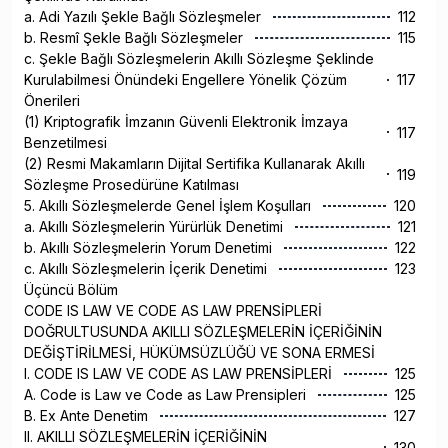
a. Adi Yazılı Şekle Bağlı Sözleşmeler
112
b. Resmî Şekle Bağlı Sözleşmeler
115
c. Şekle Bağlı Sözleşmelerin Akıllı Sözleşme Şeklinde
Kurulabilmesi Önündeki Engellere Yönelik Çözüm
117
Önerileri
(1) Kriptografik İmzanın Güvenli Elektronik İmzaya
117
Benzetilmesi
(2) Resmi Makamların Dijital Sertifika Kullanarak Akıllı
119
Sözleşme Prosedürüne Katılması
5. Akıllı Sözleşmelerde Genel İşlem Koşulları
120
a. Akıllı Sözleşmelerin Yürürlük Denetimi
121
b. Akıllı Sözleşmelerin Yorum Denetimi
122
c. Akıllı Sözleşmelerin İçerik Denetimi
123
Üçüncü Bölüm
CODE IS LAW VE CODE AS LAW PRENSİPLERİ
DOĞRULTUSUNDA AKILLI SÖZLEŞMELERİN İÇERİĞİNİN
DEĞİŞTİRİLMESİ, HÜKÜMSÜZLÜĞÜ VE SONA ERMESİ
I. CODE IS LAW VE CODE AS LAW PRENSİPLERİ
125
A. Code is Law ve Code as Law Prensipleri
125
B. Ex Ante Denetim
127
II. AKILLI SÖZLEŞMELERİN İÇERİĞİNİN
130