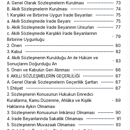
A. Genel Olarak Sözleşmelerin Kurulması
73
B. Akıllı Sözleşmelerin Kurulması
74
1. Karşılıklı ve Birbirine Uygun İrade Beyanları
75
a. Akıllı Sözleşmede İrade Beyanı
75
b. Akıllı Sözleşmede İrade Beyanının Unsurları
77
c. Akıllı Sözleşmede Karşılıklı İrade Beyanlarının
79
Birbirine Uygunluğu
2. Öneri
80
3. Kabul
82
4. Akıllı Sözleşmenin Kurulduğu An ile Hüküm ve
83
Sonuçlarını Doğurduğu An
5. Öneri ve Kabulün Geri Alınması
86
II. AKILLI SÖZLEŞMELERİN GEÇERLİLİĞİ
87
A. Genel Olarak Sözleşmelerin Geçerlilik Şartları
87
1. Ehliyet
87
2. Sözleşmenin Konusunun Hukukun Emredici
Kurallarına, Kamu Düzenine, Ahlâka ve Kişilik
89
Haklarına Aykırı Olmaması
3. Sözleşmenin Konusunun İmkânsız Olmaması
90
4. İrade Beyanlarında Sakatlık Olmaması
91
5. Sözleşmenin Muvazaalı Olmaması
93