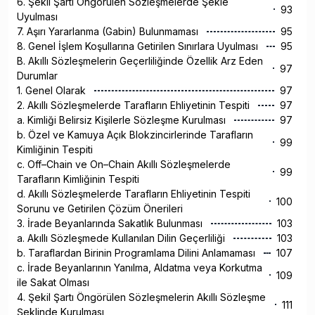
6. Şekil Şartı Öngörülen Sözleşmelerde Şekle
93
Uyulması
7. Aşırı Yararlanma (Gabin) Bulunmaması
95
8. Genel İşlem Koşullarına Getirilen Sınırlara Uyulması
95
B. Akıllı Sözleşmelerin Geçerliliğinde Özellik Arz Eden
97
Durumlar
1. Genel Olarak
97
2. Akıllı Sözleşmelerde Tarafların Ehliyetinin Tespiti
97
a. Kimliği Belirsiz Kişilerle Sözleşme Kurulması
97
b. Özel ve Kamuya Açık Blokzincirlerinde Tarafların
99
Kimliğinin Tespiti
c. Off–Chain ve On–Chain Akıllı Sözleşmelerde
99
Tarafların Kimliğinin Tespiti
d. Akıllı Sözleşmelerde Tarafların Ehliyetinin Tespiti
100
Sorunu ve Getirilen Çözüm Önerileri
3. İrade Beyanlarında Sakatlık Bulunması
103
a. Akıllı Sözleşmede Kullanılan Dilin Geçerliliği
103
b. Taraflardan Birinin Programlama Dilini Anlamaması
107
c. İrade Beyanlarının Yanılma, Aldatma veya Korkutma
109
ile Sakat Olması
4. Şekil Şartı Öngörülen Sözleşmelerin Akıllı Sözleşme
111
Şeklinde Kurulması