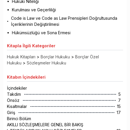
Hukuki Niteliği
Kurulması ve Geçerliliği
Code is Law ve Code as Law Prensipleri Doğrultusunda
İçeriklerinin Değiştirilmesi
Hükümsüzlüğü ve Sona Ermesi
Kitapla
İlgili Kategoriler
Hukuk Kitapları
>
Borçlar Hukuku
>
Borçlar Özel
Hukuku
>
Sözleşmeler Hukuku
Kitabın
İçindekileri
İçindekiler
Takdim
5
Önsöz
7
Kısaltmalar
15
Giriş
17
Birinci Bölüm
AKILLI SÖZLEŞMELERE GENEL BİR BAKIŞ