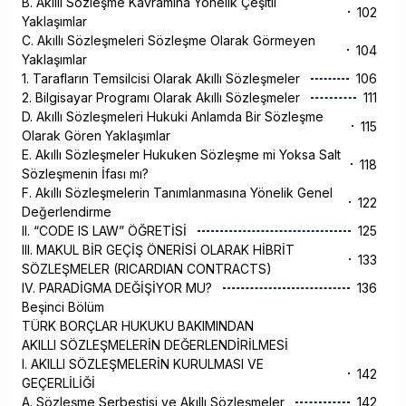
B. Akıllı Sözleşme Kavramına Yönelik Çeşitli
102
Yaklaşımlar
C. Akıllı Sözleşmeleri Sözleşme Olarak Görmeyen
104
Yaklaşımlar
1. Tarafların Temsilcisi Olarak Akıllı Sözleşmeler
106
2. Bilgisayar Programı Olarak Akıllı Sözleşmeler
111
D. Akıllı Sözleşmeleri Hukuki Anlamda Bir Sözleşme
115
Olarak Gören Yaklaşımlar
E. Akıllı Sözleşmeler Hukuken Sözleşme mi Yoksa Salt
118
Sözleşmenin İfası mı?
F. Akıllı Sözleşmelerin Tanımlanmasına Yönelik Genel
122
Değerlendirme
II. “CODE IS LAW” ÖĞRETİSİ
125
III. MAKUL BİR GEÇİŞ ÖNERİSİ OLARAK HİBRİT
133
SÖZLEŞMELER (RICARDIAN CONTRACTS)
IV. PARADİGMA DEĞİŞİYOR MU?
136
Beşinci Bölüm
TÜRK BORÇLAR HUKUKU BAKIMINDAN
AKILLI SÖZLEŞMELERİN DEĞERLENDİRİLMESİ
I. AKILLI SÖZLEŞMELERİN KURULMASI VE
142
GEÇERLİLİĞİ
A. Sözleşme Serbestisi ve Akıllı Sözleşmeler
142