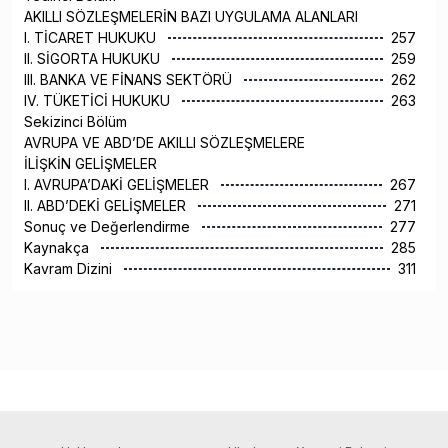
AKILLI SÖZLEŞMELERİN BAZI UYGULAMA ALANLARI
I. TİCARET HUKUKU
257
II. SİGORTA HUKUKU
259
III. BANKA VE FİNANS SEKTÖRÜ
262
IV. TÜKETİCİ HUKUKU
263
Sekizinci Bölüm
AVRUPA VE ABD’DE AKILLI SÖZLEŞMELERE
İLİŞKİN GELİŞMELER
I. AVRUPA’DAKİ GELİŞMELER
267
II. ABD’DEKİ GELİŞMELER
271
Sonuç ve Değerlendirme
277
Kaynakça
285
Kavram Dizini
311