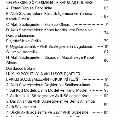
GELENEKSEL SÖZLEŞMELERLE KARŞILAŞTIRILMASI
A. Temel Yapısal Farklılıklar
65
B. Akıllı Sözleşmelerin Kesinlik İçermesi ve Yoruma
67
Kapalı Olması
C. Akıllı Sözleşmelerin Eksiksiz Olması
71
D. Akıllı Sözleşmelerin Kendi Kendini İcra Etmesi ve
74
Durdurulamaması
E. Şeffaflık ve Gizlilik
79
F. Uygulanabilirlik – Akıllı Sözleşmelerin Uygulaması
81
G. Hız ve Verimlilik
82
H. Akıllı Sözleşmelerin Dışarıdan Müdahaleye Kapalı
86
Olması
Dördüncü Bölüm
HUKUKİ BOYUTUYLA AKILLI SÖZLEŞMELER
I. AKILLI SÖZLEŞMELERİN HUKUKİ NİTELİĞİ
91
A. Akıllı Sözleşmelerin Çeşitleri ve Sınıflandırılması
94
1. Saf Kod Modeli, Dahili Model ve Harici Model
95
2. Akıllı Hukuki Sözleşme ve Akıllı Sözleşme Kodu
99
3. Dar Anlamda Akıllı Sözleşmeler ve Geniş Anlamda
101
Akıllı Sözleşmeler
4. Güçlü Akıllı Sözleşme ve Zayıf Akıllı Sözleşme
101