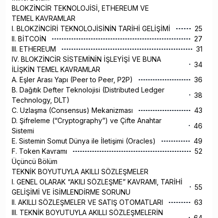
BLOKZİNCİR TEKNOLOJİSİ, ETHEREUM VE
TEMEL KAVRAMLAR
I. BLOKZİNCİRİ TEKNOLOJİSİNİN TARİHİ GELİŞİMİ
25
II. BİTCOİN
27
III. ETHEREUM
31
IV. BLOKZİNCİR SİSTEMİNİN İŞLEYİŞİ VE BUNA
34
İLİŞKİN TEMEL KAVRAMLAR
A. Eşler Arası Yapı (Peer to Peer, P2P)
36
B. Dağıtık Defter Teknolojisi (Distributed Ledger
38
Technology, DLT)
C. Uzlaşma (Consensus) Mekanizması
43
D. Şifreleme (“Cryptography”) ve Çifte Anahtar
46
Sistemi
E. Sistemin Somut Dünya ile İletişimi (Oracles)
49
F. Token Kavramı
52
Üçüncü Bölüm
TEKNİK BOYUTUYLA AKILLI SÖZLEŞMELER
I. GENEL OLARAK “AKILI SÖZLEŞME” KAVRAMI, TARİHİ
55
GELİŞİMİ VE İSİMLENDİRME SORUNU
II. AKILLI SÖZLEŞMELER VE SATIŞ OTOMATLARI
63
III. TEKNİK BOYUTUYLA AKILLI SÖZLEŞMELERİN
64