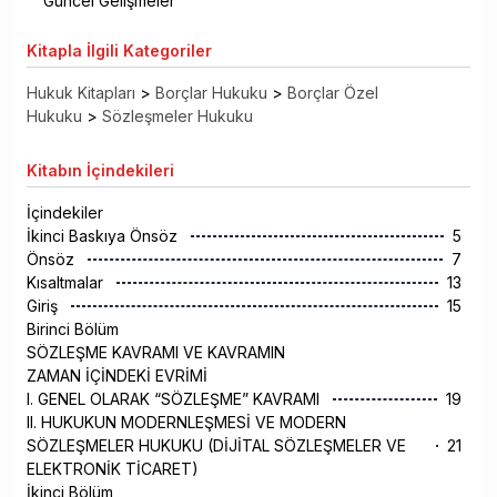
Güncel Gelişmeler
Kitapla
İlgili Kategoriler
Hukuk Kitapları
>
Borçlar Hukuku
>
Borçlar Özel
Hukuku
>
Sözleşmeler Hukuku
Kitabın
İçindekileri
İçindekiler
İkinci Baskıya Önsöz
5
Önsöz
7
Kısaltmalar
13
Giriş
15
Birinci Bölüm
SÖZLEŞME KAVRAMI VE KAVRAMIN
ZAMAN İÇİNDEKİ EVRİMİ
I. GENEL OLARAK “SÖZLEŞME” KAVRAMI
19
II. HUKUKUN MODERNLEŞMESİ VE MODERN
SÖZLEŞMELER HUKUKU (DİJİTAL SÖZLEŞMELER VE
21
ELEKTRONİK TİCARET)
İkinci Bölüm