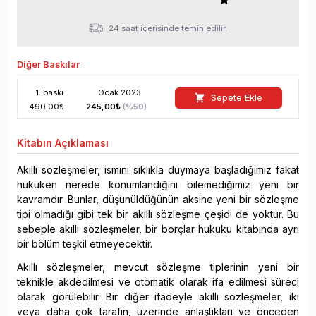
24 saat içerisinde temin edilir.
Diğer Baskılar
1
. baskı
Ocak
2023
Sepete Ekle
490,00
₺
245,00
₺
(%
50
)
Kitabın
Açıklaması
Akıllı sözleşmeler, ismini sıklıkla duymaya başladığımız fakat
hukuken nerede konumlandığını bilemediğimiz yeni bir
kavramdır. Bunlar, düşünüldüğünün aksine yeni bir sözleşme
tipi olmadığı gibi tek bir akıllı sözleşme çeşidi de yoktur. Bu
sebeple akıllı sözleşmeler, bir borçlar hukuku kitabında ayrı
bir bölüm teşkil etmeyecektir.
Akıllı sözleşmeler, mevcut sözleşme tiplerinin yeni bir
teknikle akdedilmesi ve otomatik olarak ifa edilmesi süreci
olarak görülebilir. Bir diğer ifadeyle akıllı sözleşmeler, iki
veya daha çok tarafın, üzerinde anlaştıkları ve önceden