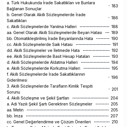
a. Türk Hukukunda İrade Sakatlıkları ve Bunlara
183
Bağlanan Sonuçlar
b. Genel Olarak Akıllı Sözleşmelerde İrade
186
Sakatlıkları
c. Akıllı Sözleşmelerde Yanılma Halleri
188
aa. Genel Olarak Akıllı Sözleşmelerde Beyan Hatası
189
bb. Otomatikleştirilmiş İrade Beyanlarında Hata
190
cc. Akıllı Sözleşmelerde Saik Hatası
191
dd. Akıllı Sözleşmeler ve İletmede Hata
192
ee. Akıllı Sözleşmelerde Basit Hesap Hataları
193
d. Akıllı Sözleşmelerde Aldatma Halleri
194
e. Akıllı Sözleşmelerde Korkutma Halleri
195
f. Akıllı Sözleşmelerde İrade Sakatlıklarının
196
Giderilmesi
3. Akıllı Sözleşmelerde Tarafların Kimlik Tespiti
201
Sorunu
4. Akıllı Sözleşme ve Şekil Şartları
204
a. Adi Yazılı Şekil Şartı Gerektiren Sözleşmeler
205
aa. Metin
205
bb. İmza
207
cc. Genel Değerlendirme ve Çözüm Önerileri
210