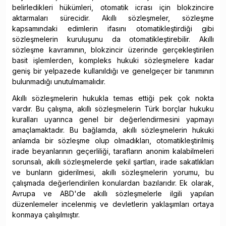
belirledikleri hükümleri, otomatik icrası için blokzincire
aktarmaları sürecidir. Akıllı sözleşmeler, sözleşme
kapsamındaki edimlerin ifasını otomatikleştirdiği gibi
sözleşmelerin kuruluşunu da otomatikleştirebilir. Akıllı
sözleşme kavramının, blokzincir üzerinde gerçekleştirilen
basit işlemlerden, kompleks hukuki sözleşmelere kadar
geniş bir yelpazede kullanıldığı ve genelgeçer bir tanımının
bulunmadığı unutulmamalıdır.
Akıllı sözleşmelerin hukukla temas ettiği pek çok nokta
vardır. Bu çalışma, akıllı sözleşmelerin Türk borçlar hukuku
kuralları uyarınca genel bir değerlendirmesini yapmayı
amaçlamaktadır. Bu bağlamda, akıllı sözleşmelerin hukuki
anlamda bir sözleşme olup olmadıkları, otomatikleştirilmiş
irade beyanlarının geçerliliği, tarafların anonim kalabilmeleri
sorunsalı, akıllı sözleşmelerde şekil şartları, irade sakatlıkları
ve bunların giderilmesi, akıllı sözleşmelerin yorumu, bu
çalışmada değerlendirilen konulardan bazılarıdır. Ek olarak,
Avrupa ve ABD'de akıllı sözleşmelerle ilgili yapılan
düzenlemeler incelenmiş ve devletlerin yaklaşımları ortaya
konmaya çalışılmıştır.