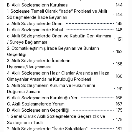
B. Akıllı Sözleşmelerin Kurulması
144
1. Sözleşme Temeli Olarak “İrade” Problemi ve Akıllı
144
Sözleşmelerde İrade Beyanları
a. Akıllı Sözleşmelerde Öneri
145
b. Akıllı Sözleşmelerde Kabul
148
c. Akıllı Sözleşmelerde Öneri ve Kabulün Geri Alınması
151
/ Süreye Bağlanması
2. Otomatikleştirilmiş İrade Beyanları ve Bunların
152
Geçerliliği
3. Akıllı Sözleşmelerde İradelerin
158
Uyuşması/Uyuşmaması
4. Akıllı Sözleşmelerin Hazır Olanlar Arasında mı Hazır
160
Olmayanlar Arasında mı Kurulduğu Problemi
5. Akıllı Sözleşmelerin Kurulma ve Hükümlerini
161
Doğurma Zamanı
6. Akıllı Sözleşmelerin Kurulduğu Yer
166
C. Akıllı Sözleşmelerde Yorum
167
D. Akıllı Sözleşmelerin Geçerliliği
175
1. Genel Olarak Akıllı Sözleşmelerde Geçersizlik ve
175
Sözleşmenin Tadili
2. Akıllı Sözleşmelerde “İrade Sakatlıkları”
182