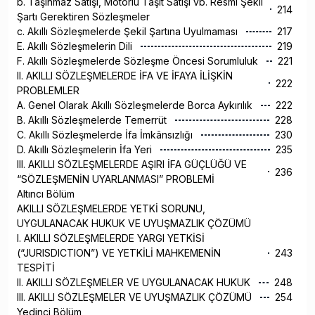
b. Taşınmaz Satışı, Motorlu Taşıt Satışı vb. Resmi Şekil
214
Şartı Gerektiren Sözleşmeler
c. Akıllı Sözleşmelerde Şekil Şartına Uyulmaması
217
E. Akıllı Sözleşmelerin Dili
219
F. Akıllı Sözleşmelerde Sözleşme Öncesi Sorumluluk
221
II. AKILLI SÖZLEŞMELERDE İFA VE İFAYA İLİŞKİN
222
PROBLEMLER
A. Genel Olarak Akıllı Sözleşmelerde Borca Aykırılık
222
B. Akıllı Sözleşmelerde Temerrüt
228
C. Akıllı Sözleşmelerde İfa İmkânsızlığı
230
D. Akıllı Sözleşmelerin İfa Yeri
235
III. AKILLI SÖZLEŞMELERDE AŞIRI İFA GÜÇLÜĞÜ VE
236
“SÖZLEŞMENİN UYARLANMASI” PROBLEMİ
Altıncı Bölüm
AKILLI SÖZLEŞMELERDE YETKİ SORUNU,
UYGULANACAK HUKUK VE UYUŞMAZLIK ÇÖZÜMÜ
I. AKILLI SÖZLEŞMELERDE YARGI YETKİSİ
(“JURISDICTION”) VE YETKİLİ MAHKEMENİN
243
TESPİTİ
II. AKILLI SÖZLEŞMELER VE UYGULANACAK HUKUK
248
III. AKILLI SÖZLEŞMELER VE UYUŞMAZLIK ÇÖZÜMÜ
254
Yedinci Bölüm