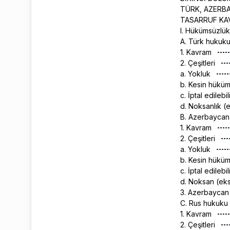
TÜRK, AZERB
TASARRUF KA
I. Hükümsüzlük
A. Türk hukuk
1. Kavram
2. Çeşitleri
a. Yokluk
b. Kesin hükü
c. İptal edilebil
d. Noksanlık (
B. Azerbayca
1. Kavram
2. Çeşitleri
a. Yokluk
b. Kesin hükü
c. İptal edilebil
d. Noksan (eks
3. Azerbaycan
C. Rus hukuku
1. Kavram
2. Çeşitleri