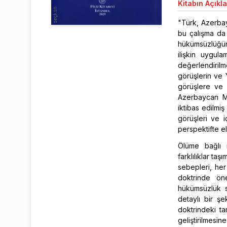
Kitabın
Açıkl
"Türk, Azerba
bu çalışma da 
hükümsüzlüğün
ilişkin uygul
değerlendiril
görüşlerin ve 
görüşlere ve 
Azerbaycan M
iktibas edilmi
görüşleri ve i
perspektifte el
Ölüme bağlı 
farklılıklar ta
sebepleri, her
doktrinde öne
hükümsüzlük se
detaylı bir şe
doktrindeki ta
geliştirilmesin