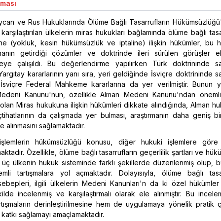
aması
ycan ve Rus Hukuklarında Ölüme Bağlı Tasarrufların Hükümsüzlüğü
karşılaştırılan ülkelerin miras hukukları bağlamında ölüme bağlı tasa
e (yokluk, kesin hükümsüzlük ve iptaline) ilişkin hükümler, bu h
amanın getirdiği çözümler ve doktrinde ileri sürülen görüşler el
meye çalışıldı. Bu değerlendirme yapılırken Türk doktrininde s
Yargıtay kararlarının yanı sıra, yeri geldiğinde İsviçre doktrininde 
İsviçre Federal Mahkeme kararlarına da yer verilmiştir. Bunun ya
edeni Kanunu'nun, özellikle Alman Medeni Kanunu'ndan öneml
ş olan Miras hukukuna ilişkin hükümleri dikkate alındığında, Alman 
çtihatlarının da çalışmada yer bulması, araştırmanın daha geniş bi
e alınmasını sağlamaktadır.
işlemlerin hükümsüzlüğü konusu, diğer hukuki işlemlere göre 
şımaktadır. Özellikle, ölüme bağlı tasarrufların geçerlilik şartları ve hü
 üç ülkenin hukuk sisteminde farklı şekillerde düzenlenmiş olup, 
mli tartışmalara yol açmaktadır. Dolayısıyla, ölüme bağlı tasar
bepleri, ilgili ülkelerin Medeni Kanunları'n da ki özel hükümler 
kilde incelenmiş ve karşılaştırmalı olarak ele alınmıştır. Bu ince
rtışmaların derinleştirilmesine hem de uygulamaya yönelik pratik 
e katkı sağlamayı amaçlamaktadır.