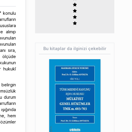
" konulu
rrufların
ususlara
e alınıp
avunulan
savunulan
Bu kitaplar da ilginizi çekebilir
nı sıra,
i ölçüde
hukukunun
r hukukî
belirgin
kümsüzlük
bu durum
rufların
ışığında
leme, hem
çözümler