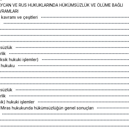
AYCAN VE RUS HUKUKLARINDA HÜKÜMSÜZLÜK VE ÖLÜME BAĞLI
VRAMLARI
 kavramı ve çeşitleri
u
msüzlük
irlik
eksik hukuki işlemler)
n hukuku
msüzlük
irlik
ik) hukuki işlemler
 Miras hukukunda hükümsüzlüğün genel sonuçları