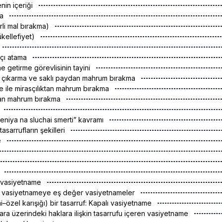
nin içeriği
ma
irli mal bırakma)
kellefiyet)
sçı atama
ine getirme görevlisinin tayini
an çıkarma ve saklı paydan mahrum bırakma
e ile mirasçılıktan mahrum bırakma
dan mahrum bırakma
eniya na sluchai smerti” kavramı
tasarrufların şekilleri
e
k
lı vasiyetname
ylı vasiyetnameye eş değer vasiyetnameler
i–özel karışığı) bir tasarruf: Kapalı vasiyetname
ara üzerindeki haklara ilişkin tasarrufu içeren vasiyetname