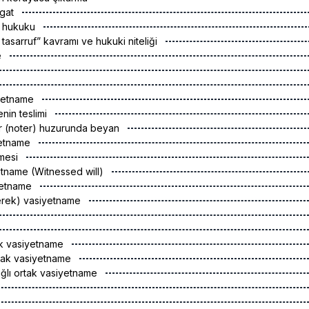
agat
n hukuku
 tasarruf” kavramı ve hukuki niteliği
e
iyetname
enin teslimi
ur (noter) huzurunda beyan
yetname
amesi
iyetname (Witnessed will)
iyetname
terek) vasiyetname
tak vasiyetname
ortak vasiyetname
bağlı ortak vasiyetname