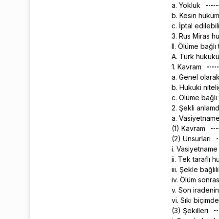
a. Yokluk
b. Kesin hükü
c. İptal edilebil
3. Rus Miras 
II. Ölüme bağlı
A. Türk hukuk
1. Kavram
a. Genel olara
b. Hukuki nitel
c. Ölüme bağlı 
2. Şekli anlam
a. Vasiyetnam
(1) Kavram
(2) Unsurları
i. Vasiyetname
ii. Tek taraflı
iii. Şekle bağlıl
iv. Ölüm sonras
v. Son iradeni
vi. Sıkı biçimde
(3) Şekilleri