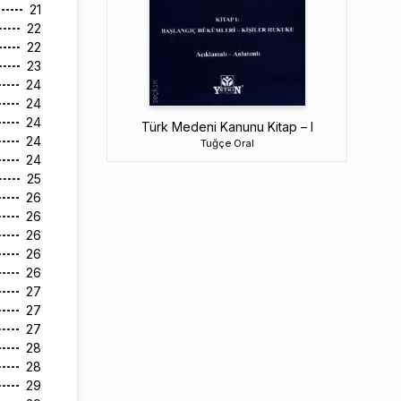
21
22
22
23
24
24
24
Türk Medeni Kanunu Kitap – I
24
Tuğçe Oral
24
25
26
26
26
26
26
27
27
27
28
28
29