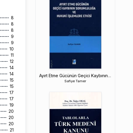
8
8
8
9
9
10
11
12
14
14
Ayırt Etme Gücünün Geçici Kaybının Sorumluluğa ve Hukuki İşlemlere Etkisi
15
Safiye Tamer
15
17
17
19
20
20
20
21