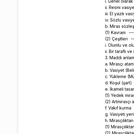
i. Genel olara
ii. Resmi vasi
iii. El yazılı v
iv. Sözlü vasi
b. Miras sözle
(1) Kavram
(2) Çeşitleri
i. Olumlu ve o
ii. Bir taraflı v
3. Maddi anlam
a. Mirasçı ata
b. Vasiyet (Bel
c. Yükleme (Mü
d. Koşul (şart)
e. İkameli tasa
(1) Yedek mira
(2) Artmirasçı
f. Vakıf kurma
g. Vasiyeti ye
h. Mirasçılıkta
(1) Mirasçılıkt
(2) Mirasçılık