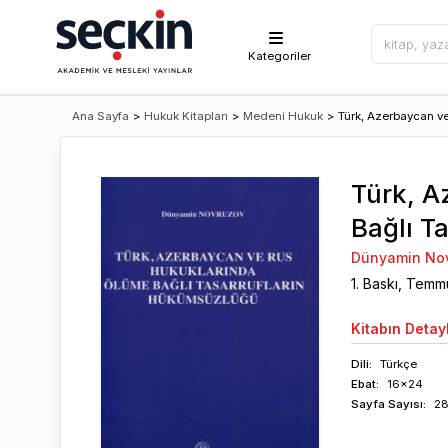
Kategoriler
Ana Sayfa
>
Hukuk Kitapları
>
Medeni Hukuk
>
Türk, Azerbaycan v
Türk, A
Bağlı T
Dünyamin No
1
. Baskı,
Temm
Kitabın
Detayl
Dili:
Türkçe
Ebat:
16x24
Sayfa
Sayısı
:
2