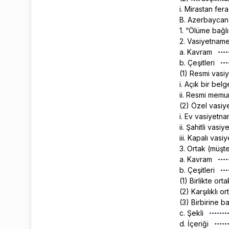
i. Mirastan fer
B. Azerbayca
1. “Ölüme bağlı
2. Vasiyetnam
a. Kavram
b. Çeşitleri
(1) Resmi vas
i. Açık bir belg
ii. Resmi mem
(2) Özel vasi
i. Ev vasiyetn
ii. Şahitli vas
iii. Kapalı vas
3. Ortak (müş
a. Kavram
b. Çeşitleri
(1) Birlikte or
(2) Karşılıklı 
(3) Birbirine 
c. Şekli
d. İçeriği