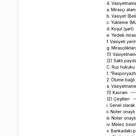
4. Vasiyetname
a. Mirasçı ata
b. Vasiyet (Bel
c. Yükleme (Mü
d. Koşul (şart)
e. Yedek mira
f. Vasiyeti yer
g. Mirasçılıkt
(1) Vasiyetnam
(2) Saklı pay
C. Rus hukuku
1. “Rasporyazh
2. Ölüme bağlı 
a. Vasiyetnam
(1) Kavram
(2) Çeşitleri
i. Genel olara
ii. Noter onay
iii. Noter ona
iv. Melez (resm
v. Bankadaki p