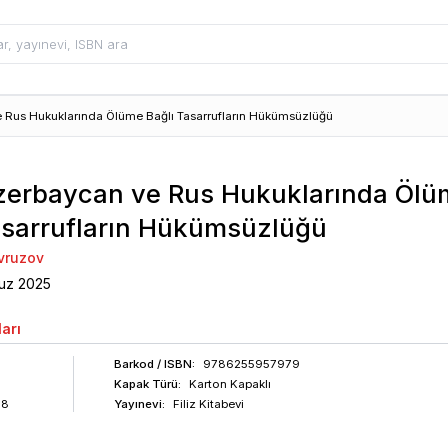
e Rus Hukuklarında Ölüme Bağlı Tasarrufların Hükümsüzlüğü
zerbaycan ve Rus Hukuklarında Ölü
asarrufların Hükümsüzlüğü
vruzov
uz
2025
arı
Barkod
/ ISBN
:
9786255957979
Kapak Türü:
Karton Kapaklı
88
Yayınevi:
Filiz Kitabevi