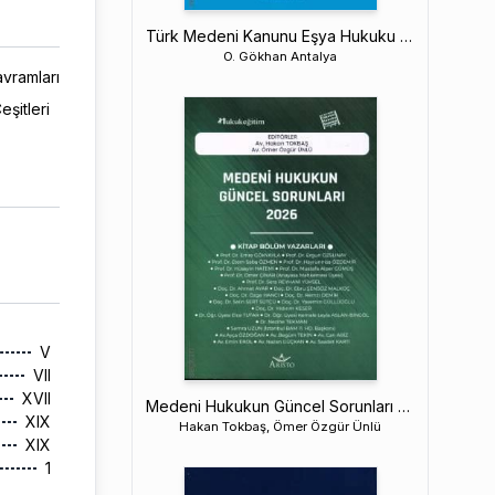
Türk Medeni Kanunu Eşya Hukuku – Mülkiyet – Genel Hükümler – TMK M.683–703
O. Gökhan Antalya
vramları
şitleri
V
VII
XVII
Medeni Hukukun Güncel Sorunları – 2026
XIX
Hakan Tokbaş, Ömer Özgür Ünlü
XIX
1