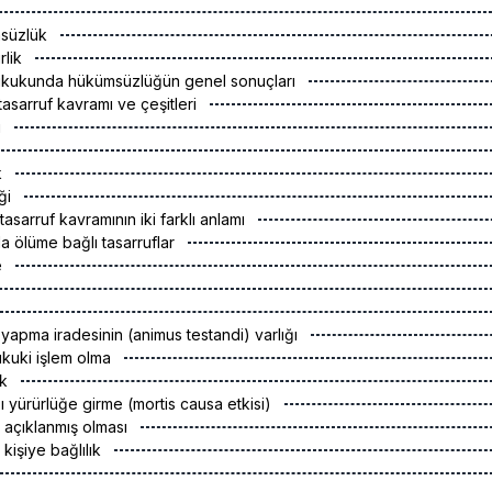
msüzlük
irlik
hukukunda hükümsüzlüğün genel sonuçları
 tasarruf kavramı ve çeşitleri
u
k
iği
tasarruf kavramının iki farklı anlamı
da ölüme bağlı tasarruflar
e
 yapma iradesinin (animus testandi) varlığı
 hukuki işlem olma
ık
ı yürürlüğe girme (mortis causa etkisi)
n açıklanmış olması
 kişiye bağlılık