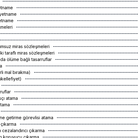
k
yetname
asiyetname
yetname
şmeleri
lumsuz miras sözleşmeleri
e iki taraflı miras sözleşmeleri
da ölüme bağlı tasarruflar
ma
irli mal bırakma)
kellefiyet)
rruflar
sçı atama
 atama
rine getirme görevlisi atama
n çıkarma
an cezalandırıcı çıkarma
tan koruyucu çıkarma