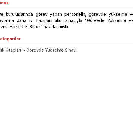
aması
e kuruluşlarında görev yapan personelin, görevde yükselme 
ınavlarına daha iyi hazırlanmaları amacıyla "Görevde Yükselme 
vına Hazırlık El Kitabı" hazırlanmıştır.
Kategoriler
ık Kitapları
>
Görevde Yükselme Sınavı