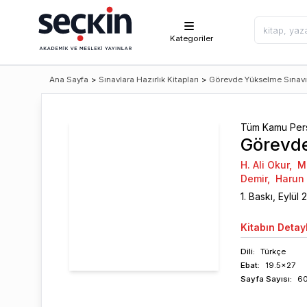
Kategoriler
Ana Sayfa
>
Sınavlara Hazırlık Kitapları
>
Görevde Yükselme Sınavı
Tüm Kamu Pers
Görevde
H. Ali Okur
,
Mi
Demir
,
Harun
1
. Baskı,
Eylül
Kitabın
Detayl
Dili:
Türkçe
Ebat:
19.5x27
Sayfa
Sayısı
:
6