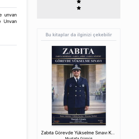
ve unvan
ve Unvan
Bu kitaplar da ilginizi çekebilir
Zabıta Görevde Yükselme Sınavı Konu Anlatımı
Mustafa Gümüş