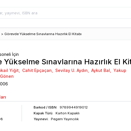
>
Görevde Yükselme Sınavlarına Hazırlık El Kitabı
oneli İçin
 Yükselme Sınavlarına Hazırlık El Ki
kail Yiğit
,
Cahit Epçaçan
,
Sevilay U. Aydın
,
Aykut Bal
,
Yakup
 Gönen
2006
arı
Barkod
/ ISBN
:
9789944919012
Kapak Türü:
Karton Kapaklı
08
Yayınevi:
Pegem Yayıncılık