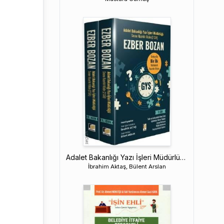
Adalet Bakanlığı Yazı İşleri Müdürlüğü Sınavı Hazırlık Kitabı – Ezber Bozan
İbrahim Aktaş, Bülent Arslan