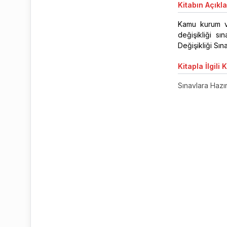
Kitabın
Açıkl
Kamu kurum v
değişikliği s
Değişikliği Sına
Kitapla
İlgili 
Sınavlara Hazırl