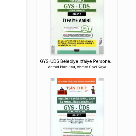
GYS-ÜDS Belediye İtfaiye Personeli İtfaiye Amiri Soru bankası 2. Grup
Ahmet Nohutçu, Ahmet Gazi Kaya