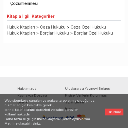
Çözümlenmesi
Kitapla
İlgili Kategoriler
Hukuk Kitapları
>
Ceza Hukuku
>
Ceza Özel Hukuku
Hukuk Kitapları
>
Borçlar Hukuku
>
Borçlar Özel Hukuku
Hakkımızda
Uluslararası Yayınevi Belgesi
Kaynakça Dosyası
Kişisel Verilerin Korunması
Web sitemizde sunulan ve açıkça talep etmiş olduğunuz
Üyelik
Siparişlerim
hizmetler için kesinlikle gerekli,
İade Politikası
İletişim
birinci taraf oturum çerezleri ve kalıcı çerezler
Okudum
kullanılmaktadır.
Daha fazla bilgi için
linke
tıklayarak Çerez Aydınlatma
Metnine ulaşabilirsiniz.