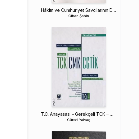
Hâkim ve Cumhuriyet Savcılarının Disiplin, Hukuki ve Cezai Sorumlulukları ile Terfilerine İlişkin Mevzuat
Cihan Şahin
T.C. Anayasası – Gerekçeli TCK – CMK – CGTİK ve İlgili Mevzuat
Gürsel Yalvaç