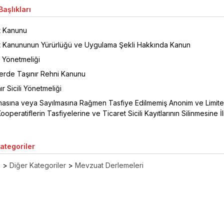
aşlıkları
t Kanunu
t Kanununun Yürürlüğü ve Uygulama Şekli Hakkında Kanun
i Yönetmeliği
lerde Taşınır Rehni Kanunu
ır Sicili Yönetmeliği
asına veya Sayılmasına Rağmen Tasfiye Edilmemiş Anonim ve Limit
Kooperatiflerin Tasfiyelerine ve Ticaret Sicili Kayıtlarının Silinmesine İl
Kategoriler
ı
>
Diğer Kategoriler
>
Mevzuat Derlemeleri