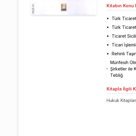
Kitabın
Konu B
Türk Ticare
Türk Ticare
Ticaret Sicil
Ticari İşlem
Rehinli Taşın
Münfesih Olm
Şirketler ile 
Tebliğ
Kitapla
İlgili 
Hukuk Kitaplar