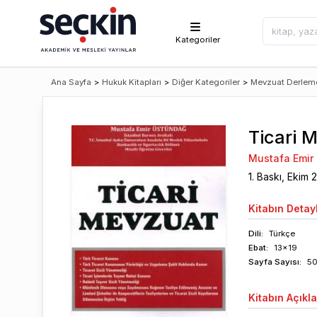
Kategoriler
Ana Sayfa
>
Hukuk Kitapları
>
Diğer Kategoriler
>
Mevzuat Derleme
Ticari 
Mustafa Emir
1
. Baskı,
Ekim
2
Kitabın
Detayl
Dili:
Türkçe
Ebat:
13x19
Sayfa
Sayısı
:
5
Kitabın
Açıkl