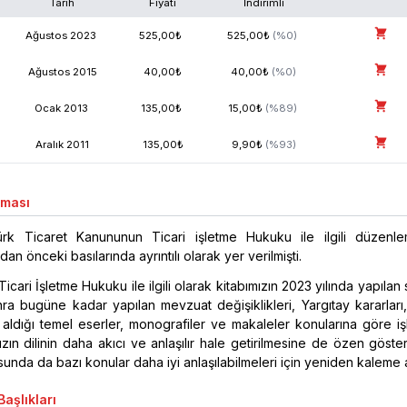
Tarih
Fiyatı
İndirimli
Ağustos
2023
525,00
₺
525,00
₺
(%
0
)
Ağustos
2015
40,00
₺
40,00
₺
(%
0
)
Ocak
2013
135,00
₺
15,00
₺
(%
89
)
Aralık
2011
135,00
₺
9,90
₺
(%
93
)
aması
ürk Ticaret Kanununun Ticari işletme Hukuku ile ilgili düzenle
dan önceki basılarında ayrıntılı olarak yer verilmişti.
icari İşletme Hukuku ile ilgili olarak kitabımızın 2023 yılında yapılan 
ra bugüne kadar yapılan mevzuat değişiklikleri, Yargıtay kararları
 aldığı temel eserler, monografiler ve makaleler konularına göre işl
ızın dilinin daha akıcı ve anlaşılır hale getirilmesine de özen göster
nda da bazı konular daha iyi anlaşılabilmeleri için yeniden kaleme al
aşlıkları