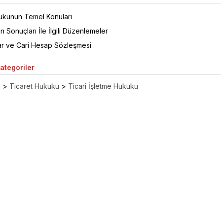
ukunun Temel Konuları
n Sonuçları İle İlgili Düzenlemeler
lar ve Cari Hesap Sözleşmesi
Kategoriler
ı
>
Ticaret Hukuku
>
Ticari İşletme Hukuku