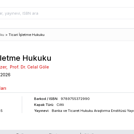
uku
>
Ticari İşletme Hukuku
İşletme Hukuku
ozer
,
Prof. Dr. Celal Göle
2026
arı
Barkod
/ ISBN
:
9789755372990
Kapak Türü:
Ciltli
45
Yayınevi:
Banka ve Ticaret Hukuku Araştırma Enstitüsü Yayı