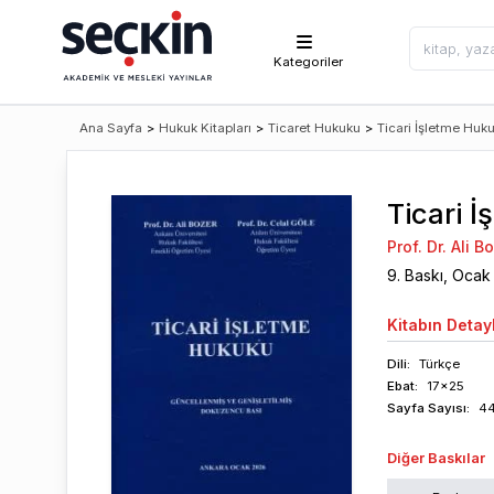
Kategoriler
Ana Sayfa
>
Hukuk Kitapları
>
Ticaret Hukuku
>
Ticari İşletme Huk
Ticari 
Prof. Dr. Ali B
9
. Baskı,
Ocak
Kitabın
Detayl
Dili:
Türkçe
Ebat:
17x25
Sayfa
Sayısı
:
4
Diğer Baskılar