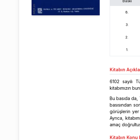
Baskı
8
.
3
.
2
.
1
.
Kitabın
Açıkl
6102 sayılı T
kitabımızın bun
Bu basıda da, T
basısından son
görüşlerin yer
Ayrıca, kitabım
amaç doğrultusu
Kitabın
Konu B