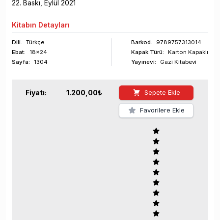
22
. Baskı,
Eylül
2021
Kitabın
Detayları
Dili:
Türkçe
Barkod
:
9789757313014
Ebat:
18x24
Kapak Türü:
Karton Kapaklı
Sayfa
:
1304
Yayınevi:
Gazi Kitabevi
Fiyatı:
1.200,00
₺
Sepete Ekle
Favorilere Ekle