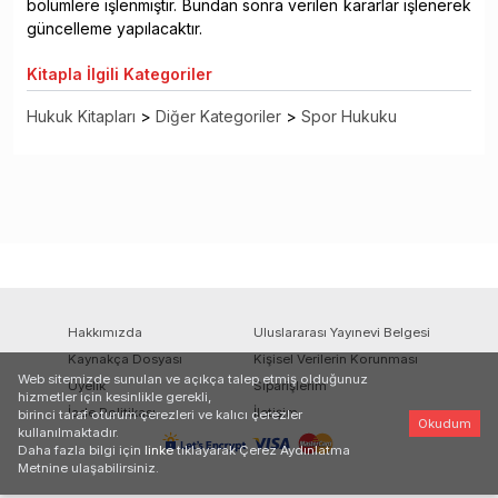
bölümlere işlenmiştir. Bundan sonra verilen kararlar işlenerek
güncelleme yapılacaktır.
Kitapla
İlgili Kategoriler
Hukuk Kitapları
>
Diğer Kategoriler
>
Spor Hukuku
Hakkımızda
Uluslararası Yayınevi Belgesi
Kaynakça Dosyası
Kişisel Verilerin Korunması
Web sitemizde sunulan ve açıkça talep etmiş olduğunuz
Üyelik
Siparişlerim
hizmetler için kesinlikle gerekli,
İade Politikası
İletişim
birinci taraf oturum çerezleri ve kalıcı çerezler
Okudum
kullanılmaktadır.
Daha fazla bilgi için
linke
tıklayarak Çerez Aydınlatma
Metnine ulaşabilirsiniz.