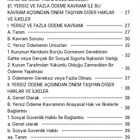
§1. YERSİZ VE FAZLA ÖDEME KAVRAMI İLE BU
KAVRAM AÇISINDAN ÖNEM TAŞIYAN DİĞER HAKLAR
27
VE İLKELER
I. YERSİZ VE FAZLA ÖDEME KAVRAMI
27
A. Tanım
27
B. Kavram Sorunu
30
C. Yersiz Ödemenin Unsurları
32
1. Kurumun Kendisini Borçlu Görmesini Gerektiren
32
Sahte veya Gerçek Bir Sosyal Sigorta İlişkisinin Varlığı
2. Kurum Tarafından Yükümlü Olduğu Zannedilen Bir
35
Ödeme Yapılması
3. Ödemenin Gereksiz veya Fazla Olması
37
II. YERSİZ ÖDEME AÇISINDAN ÖNEM TAŞIYAN DİĞER
38
HAKLAR VE İLKELER
A. Genel Olarak
38
B. Yersiz Ödeme Kavramının Anayasal Hak ve İlkelerle
38
Bağlantısı
1. Sosyal Güvenlik Hakkı İle Bağlantısı
38
a. Genel olarak
38
b. Sosyal Güvenlik Hakkı
39
aa. Tanım
39