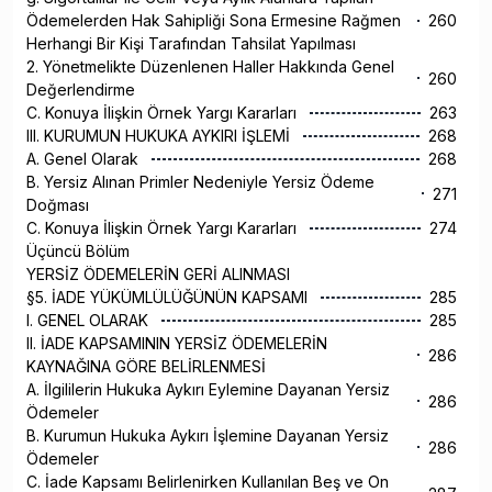
Ödemelerden Hak Sahipliği Sona Ermesine Rağmen
260
Herhangi Bir Kişi Tarafından Tahsilat Yapılması
2. Yönetmelikte Düzenlenen Haller Hakkında Genel
260
Değerlendirme
C. Konuya İlişkin Örnek Yargı Kararları
263
III. KURUMUN HUKUKA AYKIRI İŞLEMİ
268
A. Genel Olarak
268
B. Yersiz Alınan Primler Nedeniyle Yersiz Ödeme
271
Doğması
C. Konuya İlişkin Örnek Yargı Kararları
274
Üçüncü Bölüm
YERSİZ ÖDEMELERİN GERİ ALINMASI
§5. İADE YÜKÜMLÜLÜĞÜNÜN KAPSAMI
285
I. GENEL OLARAK
285
II. İADE KAPSAMININ YERSİZ ÖDEMELERİN
286
KAYNAĞINA GÖRE BELİRLENMESİ
A. İlgililerin Hukuka Aykırı Eylemine Dayanan Yersiz
286
Ödemeler
B. Kurumun Hukuka Aykırı İşlemine Dayanan Yersiz
286
Ödemeler
C. İade Kapsamı Belirlenirken Kullanılan Beş ve On