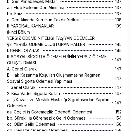
b. Geri Alınabilecek Miktar
137
aa. Elde Edilenin Geri Alınması
137
bb. Faiz
137
c. Geri Almada Kurumun Takdir Yetkisi
138
II. YARGISAL KAYNAKLAR
139
İkinci Bölüm
YERSİZ ÖDEME NİTELİĞİ TAŞIYAN ÖDEMELER
§3. YERSİZ ÖDEME OLUŞTURAN HALLER
145
I. GENEL OLARAK
145
II. SOSYAL SİGORTA ÖDEMELERİNİN YERSİZ ÖDEME
147
OLUŞTURMASI
A. Genel Olarak
147
B. Hak Kazanma Koşulları Oluşmamasına Rağmen
147
Sosyal Sigorta Ödemesi Yapılması
1. Genel Olarak
147
2. Kısa Vadeli Sigorta Kolları
147
a. İş Kazası ve Meslek Hastalığı Sigortasından Yapılan
147
Ödemeler
aa. Geçici İş Göremezlik Ödeneği Ödenmesi
152
bb. Sürekli İş Göremezlik Geliri Ödenmesi
154
cc. Ölüm Geliri Ödenmesi
156
dd. Cenaze Ödeneği Ödenmesi
158