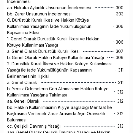
İncelenmesi
aa. Hukuka Aykırılık Unsurunun İncelenmesi
300
bb. Zarar Unsurunun İncelenmesi
303
C. Dürüstlük Kuralı İlkesi ve Hakkın Kötüye
Kullanılması Yasağının İade Yükümlülüğünün
306
Kapsamına Etkisi
1. Genel Olarak Dürüstlük Kuralı İlkesi ve Hakkın
306
Kötüye Kullanılması Yasağı
a. Genel Olarak Dürüstlük Kuralı İlkesi
307
b. Genel Olarak Hakkın Kötüye Kullanılması Yasağı
309
2. Dürüstlük Kuralı İlkesi ve Hakkın Kötüye Kullanılması
Yasağı İle İade Yükümlülüğünün Kapsamının
311
Belirlenmesinin İlişkisi
a. Genel Olarak
311
b. Yersiz Ödemelerin Geri Alınmasının Hakkın Kötüye
312
Kullanılması Yasağına Takılması
aa. Genel Olarak
312
bb. Hakkın Kullanılmasının Kişiye Sağladığı Menfaat İle
Başkasına Verilecek Zarar Arasında Aşırı Oransızlık
312
Bulunması
cc. Çelişkili Davranış Yasağı
313
aaa. Genel Olarak Çelişkili Davranış Yasağı ve Hakkın