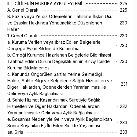
II. İLGİLİLERİN HUKUKA AYKIRI EYLEMİ
225
A. Genel Olarak
225
B. Fazla veya Yersiz Ödemelerin Tahsiline İlişkin Usul
ve Esaslar Hakkında Yönetmelik’te Düzenlenen
230
Haller
1. Genel Olarak
230
a. Kuruma Verilen veya İbraz Edilen Belgelerle
230
Gerçeğe Aykırı Bildirimde Bulunulması
b. Örneği Kurumca Hazırlanan Belgelerle Bildirilmesi
Taahhüt Edilen Durum Değişikliklerinin Bir Ay İçinde
230
Kuruma Bildirilmemesi
c. Kanunda Öngörülen Şartlar Yerine Gelmediği
Hâlde, Sahte Bilgi ve Belgelerle Sağlık Hizmetleri ve
231
Diğer Haklardan, Ödeneklerden Yararlanılması ile
Gelir veya Aylık Bağlatılması
d. Sahte Hizmet Kazandırılmak Suretiyle Sağlık
Hizmetleri ve Diğer Haklardan, Ödeneklerden
232
Yararlanılması ile Gelir veya Aylık Bağlatılması
e. Boşanma Nedeniyle Gelir veya Aylık Bağlandıktan
233
Sonra Boşanılan Eş İle Fiilen Birlikte Yaşanması
aa. Giriş
233