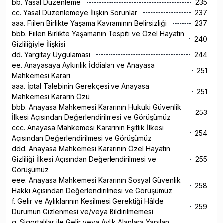
bb. Yasal Düzenleme
235
cc. Yasal Düzenlemeye İlişkin Sorunlar
237
aaa. Fiilen Birlikte Yaşama Kavramının Belirsizliği
237
bbb. Fiilen Birlikte Yaşamanın Tespiti ve Özel Hayatın
240
Gizliliğiyle İlişkisi
dd. Yargıtay Uygulaması
244
ee. Anayasaya Aykırılık İddiaları ve Anayasa
251
Mahkemesi Kararı
aaa. İptal Talebinin Gerekçesi ve Anayasa
251
Mahkemesi Kararın Özü
bbb. Anayasa Mahkemesi Kararının Hukuki Güvenlik
253
İlkesi Açısından Değerlendirilmesi ve Görüşümüz
ccc. Anayasa Mahkemesi Kararının Eşitlik İlkesi
254
Açısından Değerlendirilmesi ve Görüşümüz
ddd. Anayasa Mahkemesi Kararının Özel Hayatın
Gizliliği İlkesi Açısından Değerlendirilmesi ve
255
Görüşümüz
eee. Anayasa Mahkemesi Kararının Sosyal Güvenlik
258
Hakkı Açısından Değerlendirilmesi ve Görüşümüz
f. Gelir ve Aylıklarının Kesilmesi Gerektiği Hâlde
259
Durumun Gizlenmesi ve/veya Bildirilmemesi
g. Sigortalılar ile Gelir veya Aylık Alanlara Yapılan