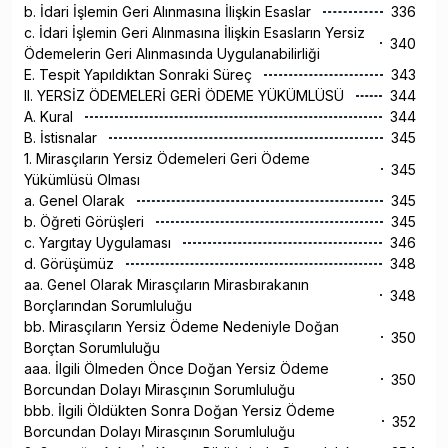
b. İdari İşlemin Geri Alınmasına İlişkin Esaslar
336
c. İdari İşlemin Geri Alınmasına İlişkin Esasların Yersiz
340
Ödemelerin Geri Alınmasında Uygulanabilirliği
E. Tespit Yapıldıktan Sonraki Süreç
343
II. YERSİZ ÖDEMELERİ GERİ ÖDEME YÜKÜMLÜSÜ
344
A. Kural
344
B. İstisnalar
345
1. Mirasçıların Yersiz Ödemeleri Geri Ödeme
345
Yükümlüsü Olması
a. Genel Olarak
345
b. Öğreti Görüşleri
345
c. Yargıtay Uygulaması
346
d. Görüşümüz
348
aa. Genel Olarak Mirasçıların Mirasbırakanın
348
Borçlarından Sorumluluğu
bb. Mirasçıların Yersiz Ödeme Nedeniyle Doğan
350
Borçtan Sorumluluğu
aaa. İlgili Ölmeden Önce Doğan Yersiz Ödeme
350
Borcundan Dolayı Mirasçının Sorumluluğu
bbb. İlgili Öldükten Sonra Doğan Yersiz Ödeme
352
Borcundan Dolayı Mirasçının Sorumluluğu