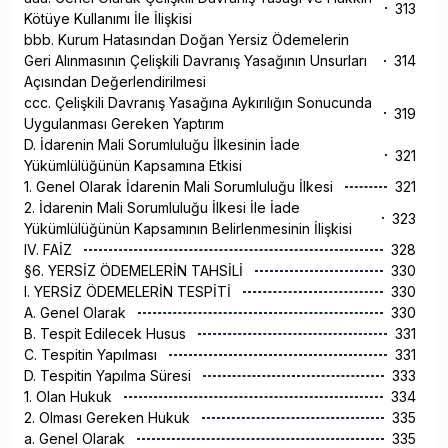
313
Kötüye Kullanımı İle İlişkisi
bbb. Kurum Hatasından Doğan Yersiz Ödemelerin
Geri Alınmasının Çelişkili Davranış Yasağının Unsurları
314
Açısından Değerlendirilmesi
ccc. Çelişkili Davranış Yasağına Aykırılığın Sonucunda
319
Uygulanması Gereken Yaptırım
D. İdarenin Mali Sorumluluğu İlkesinin İade
321
Yükümlülüğünün Kapsamına Etkisi
1. Genel Olarak İdarenin Mali Sorumluluğu İlkesi
321
2. İdarenin Mali Sorumluluğu İlkesi İle İade
323
Yükümlülüğünün Kapsamının Belirlenmesinin İlişkisi
IV. FAİZ
328
§6. YERSİZ ÖDEMELERİN TAHSİLİ
330
I. YERSİZ ÖDEMELERİN TESPİTİ
330
A. Genel Olarak
330
B. Tespit Edilecek Husus
331
C. Tespitin Yapılması
331
D. Tespitin Yapılma Süresi
333
1. Olan Hukuk
334
2. Olması Gereken Hukuk
335
a. Genel Olarak
335