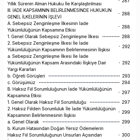
287
Yıllık Sürenin Alman Hukuku İle Karşılaştırılması
III. İADE KAPSAMININ BELİRLENMESİNDE HUKUKUN
288
GENEL İLKELERİNİN İŞLEVİ
A. Sebepsiz Zenginleşme İlkesinin İade
288
Yükümlülüğünün Kapsamına Etkisi
1. Genel Olarak Sebepsiz Zenginleşme İlkesi
288
2. Sebepsiz Zenginleşme İlkesi İle İade
292
Yükümlülüğünün Kapsamının Belirlenmesinin İlişkisi
a. Sebepsiz Zenginleşme İlkesi İle İade
Yükümlülüğünün Kapsamı Arasındaki İlişkiye Dair
292
Yargı Kararları
b. Öğreti Görüşleri
293
c. Görüşümüz
294
B. Haksız Fiil Sorumluluğunun İade Yükümlülüğünün
297
Kapsamına Etkisi
1. Genel Olarak Haksız Fiil Sorumluluğu
297
2. Haksız Fiilden Sorumluluk İle İade Yükümlülüğünün
299
Kapsamının Belirlenmesinin İlişkisi
a. Genel Olarak
299
b. Kurum Hatasından Doğan Yersiz Ödemelerin
Haksız Fiil Sorumluluğunun Unsurları Açısından
300