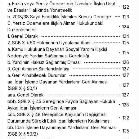
a. Fazla veya Yersiz Ödemelerin Tahsiline İlişkin Usul
122
ve Esaslar Hakkında Yönetmelik
b. 2018/38 Sayılı Emeklilik İşlemleri Konulu Genelge
123
C. Yersiz Ödemelere İlişkin Alman Hukukundaki
124
Düzenlemeler
1. Genel Olarak
124
2. SGB X § 50 Hükmünün Uygulama Alanı
125
a. Kamu Hukukuna Dayanan Sosyal Yardım İlişkisi
125
Nedeniyle Yardım Sağlanması Gerekliliği
b. Yardımın Haksız Sağlanmış Olması
126
3. Geri Almanın Sınırlandırılması
127
a. Geri Alınabilecek Durumlar
127
aa. İdari İşleme Dayanan Yardımların Geri Alınması
127
(SGB X § 50/1)
aaa. Genel Olarak
127
bbb. SGB X § 45 Gereğince Fayda Sağlayan Hukuka
128
Aykırı İdari İşlemlerin Geri Alınması
ccc. SGB X § 48 Gereğince Koşulların Değişmesi
132
Durumunda Sürekli Etkili İdari İşlemlerin Kaldırılması
bb. İdari İşleme Dayanmayan Yardımların Geri Alınması
135
(SGB X § 50/2)