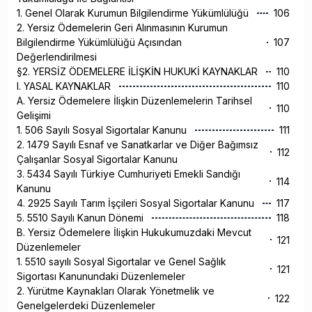
1. Genel Olarak Kurumun Bilgilendirme Yükümlülüğü
106
2. Yersiz Ödemelerin Geri Alınmasının Kurumun
Bilgilendirme Yükümlülüğü Açısından
107
Değerlendirilmesi
§2. YERSİZ ÖDEMELERE İLİŞKİN HUKUKİ KAYNAKLAR
110
I. YASAL KAYNAKLAR
110
A. Yersiz Ödemelere İlişkin Düzenlemelerin Tarihsel
110
Gelişimi
1. 506 Sayılı Sosyal Sigortalar Kanunu
111
2. 1479 Sayılı Esnaf ve Sanatkarlar ve Diğer Bağımsız
112
Çalışanlar Sosyal Sigortalar Kanunu
3. 5434 Sayılı Türkiye Cumhuriyeti Emekli Sandığı
114
Kanunu
4. 2925 Sayılı Tarım İşçileri Sosyal Sigortalar Kanunu
117
5. 5510 Sayılı Kanun Dönemi
118
B. Yersiz Ödemelere İlişkin Hukukumuzdaki Mevcut
121
Düzenlemeler
1. 5510 sayılı Sosyal Sigortalar ve Genel Sağlık
121
Sigortası Kanunundaki Düzenlemeler
2. Yürütme Kaynakları Olarak Yönetmelik ve
122
Genelgelerdeki Düzenlemeler