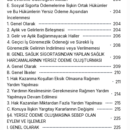
E. Sosyal Sigorta Ödemelerine İlişkin Ortak Hükümler
ve Bu Hükümlerin Yersiz Ödeme Açısından
204
İncelenmesi
1. Genel Olarak
204
2. Aylık ve Gelirlerin Birleşmesi
204
3. Gelir ve Aylık Bağlanmayacak Haller
206
4. Geçici İş Göremezlik Ödeneği ve Sürekli İş
208
Göremezlik Gelirinin İndirilmesi veya Verilmemesi
III. GENEL SAĞLIK SİGORTASINDAN YAPILAN SAĞLIK
209
HARCAMALARININ YERSİZ ÖDEME OLUŞTURMASI
A. Genel Olarak
209
B. Genel İlkeler
210
1. Hak Kazanma Koşulları Eksik Olmasına Rağmen
211
Yardım Yapılması
2. Yardımın Kesilmesinin Gerekmesine Rağmen Yardım
214
Yapılmaya Devam Edilmesi
3. Hak Kazanılan Miktardan Fazla Yardım Yapılması
215
C. Konuya İlişkin Yargıtay Kararlarının Değişimi
215
§4. YERSİZ ÖDEME OLUŞMASINA SEBEP OLAN
225
EYLEM VE İŞLEMLER
I. GENEL OLARAK
225