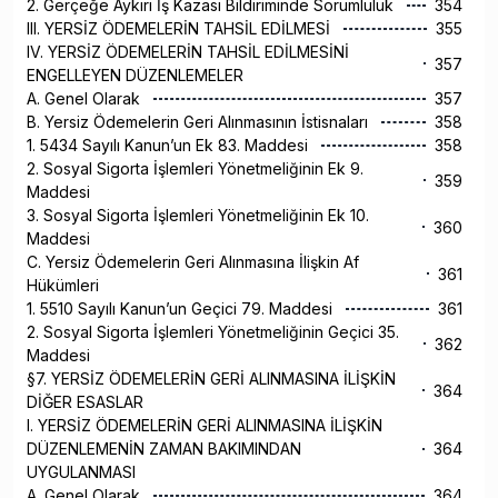
2. Gerçeğe Aykırı İş Kazası Bildiriminde Sorumluluk
354
III. YERSİZ ÖDEMELERİN TAHSİL EDİLMESİ
355
IV. YERSİZ ÖDEMELERİN TAHSİL EDİLMESİNİ
357
ENGELLEYEN DÜZENLEMELER
A. Genel Olarak
357
B. Yersiz Ödemelerin Geri Alınmasının İstisnaları
358
1. 5434 Sayılı Kanun’un Ek 83. Maddesi
358
2. Sosyal Sigorta İşlemleri Yönetmeliğinin Ek 9.
359
Maddesi
3. Sosyal Sigorta İşlemleri Yönetmeliğinin Ek 10.
360
Maddesi
C. Yersiz Ödemelerin Geri Alınmasına İlişkin Af
361
Hükümleri
1. 5510 Sayılı Kanun’un Geçici 79. Maddesi
361
2. Sosyal Sigorta İşlemleri Yönetmeliğinin Geçici 35.
362
Maddesi
§7. YERSİZ ÖDEMELERİN GERİ ALINMASINA İLİŞKİN
364
DİĞER ESASLAR
I. YERSİZ ÖDEMELERİN GERİ ALINMASINA İLİŞKİN
DÜZENLEMENİN ZAMAN BAKIMINDAN
364
UYGULANMASI
A. Genel Olarak
364