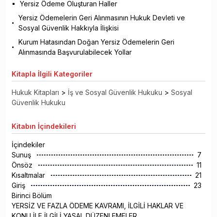
Yersiz Ödeme Oluşturan Haller
Yersiz Ödemelerin Geri Alınmasının Hukuk Devleti ve
Sosyal Güvenlik Hakkıyla İlişkisi
Kurum Hatasından Doğan Yersiz Ödemelerin Geri
Alınmasında Başvurulabilecek Yollar
Kitapla
İlgili Kategoriler
Hukuk Kitapları
>
İş ve Sosyal Güvenlik Hukuku
>
Sosyal
Güvenlik Hukuku
Kitabın
İçindekileri
İçindekiler
Sunuş
7
Önsöz
11
Kısaltmalar
21
Giriş
23
Birinci Bölüm
YERSİZ VE FAZLA ÖDEME KAVRAMI, İLGİLİ HAKLAR VE
KONU İLE İLGİLİ YASAL DÜZENLEMELER