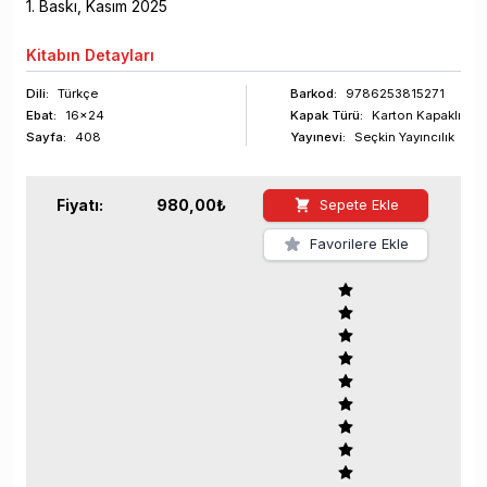
1
. Baskı,
Kasım
2025
Kitabın
Detayları
Dili:
Türkçe
Barkod
:
9786253815271
Ebat:
16x24
Kapak Türü:
Karton Kapaklı
Sayfa
:
408
Yayınevi:
Seçkin Yayıncılık
Fiyatı:
980,00
₺
Sepete Ekle
Favorilere Ekle