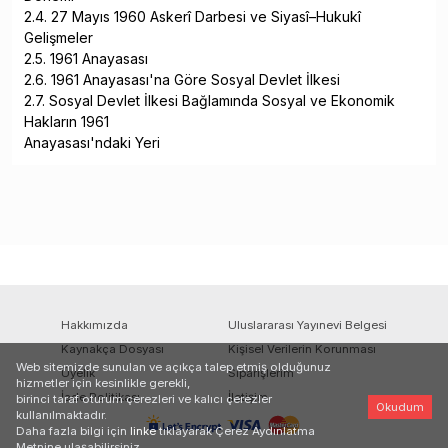
2.4. 27 Mayıs 1960 Askerî Darbesi ve Siyasî–Hukukî
Gelişmeler
2.5. 1961 Anayasası
2.6. 1961 Anayasası'na Göre Sosyal Devlet İlkesi
2.7. Sosyal Devlet İlkesi Bağlamında Sosyal ve Ekonomik
Hakların 1961
Anayasası'ndaki Yeri
Hakkımızda
Uluslararası Yayınevi Belgesi
Kaynakça Dosyası
Kişisel Verilerin Korunması
Web sitemizde sunulan ve açıkça talep etmiş olduğunuz
Üyelik
Siparişlerim
hizmetler için kesinlikle gerekli,
İade Politikası
İletişim
birinci taraf oturum çerezleri ve kalıcı çerezler
Okudum
kullanılmaktadır.
Daha fazla bilgi için
linke
tıklayarak Çerez Aydınlatma
Metnine ulaşabilirsiniz.