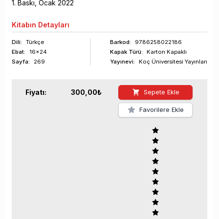
1
. Baskı,
Ocak
2022
Kitabın
Detayları
Dili:
Türkçe
Barkod
:
9786258022186
Ebat:
16x24
Kapak Türü:
Karton Kapaklı
Sayfa
:
269
Yayınevi:
Koç Üniversitesi Yayınları
Fiyatı:
300,00
₺
Sepete Ekle
Favorilere Ekle