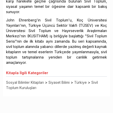
karşı harekete geçme çağrısında bulunan Sivil Toplum,
siyasal yaşamın temel bir öğesine dair kapsamlı bir bakış
sunuyor.
John Ehrenberg'in Sivil Toplum'u, Koç Üniversitesi
Yayınları'nın, Türkiye Üçüncü Sektör Vakfı (TÜSEV) ve Koç
Üniversitesi Sivil Toplum ve Hayırseverlik Araştırmaları
Merkezi'nin (KUSİTHAM) iş birliğiyle başlattığı "Sivil Toplum
Serisi"nin de ilk kitabı aynı zamanda. Bu seri kapsamında,
sivil toplum alanında yabancı dillerde yazılmış değerli kaynak
kitapların ve temel eserlerin Türkçede yayımlanmasıyla, sivil
toplum tartışmalarına yeniden bir canlılık getirmek
amaçlanıyor.
Kitapla
İlgili Kategoriler
Sosyal Bilimler Kitapları
>
Siyaset Bilimi
>
Türkiye
>
Sivil
Toplum Kuruluşları