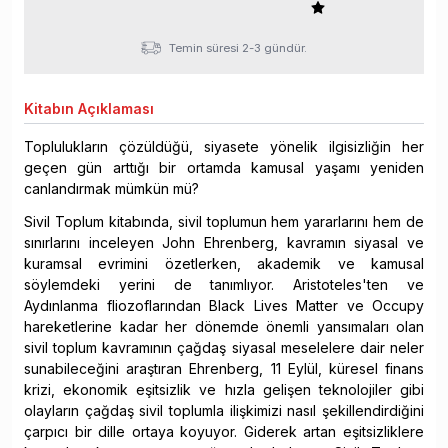
Temin süresi 2-3 gündür.
Kitabın
Açıklaması
Toplulukların çözüldüğü, siyasete yönelik ilgisizliğin her
geçen gün arttığı bir ortamda kamusal yaşamı yeniden
canlandırmak mümkün mü?
Sivil Toplum kitabında, sivil toplumun hem yararlarını hem de
sınırlarını inceleyen John Ehrenberg, kavramın siyasal ve
kuramsal evrimini özetlerken, akademik ve kamusal
söylemdeki yerini de tanımlıyor. Aristoteles'ten ve
Aydınlanma fliozoflarından Black Lives Matter ve Occupy
hareketlerine kadar her dönemde önemli yansımaları olan
sivil toplum kavramının çağdaş siyasal meselelere dair neler
sunabileceğini araştıran Ehrenberg, 11 Eylül, küresel finans
krizi, ekonomik eşitsizlik ve hızla gelişen teknolojiler gibi
olayların çağdaş sivil toplumla ilişkimizi nasıl şekillendirdiğini
çarpıcı bir dille ortaya koyuyor. Giderek artan eşitsizliklere