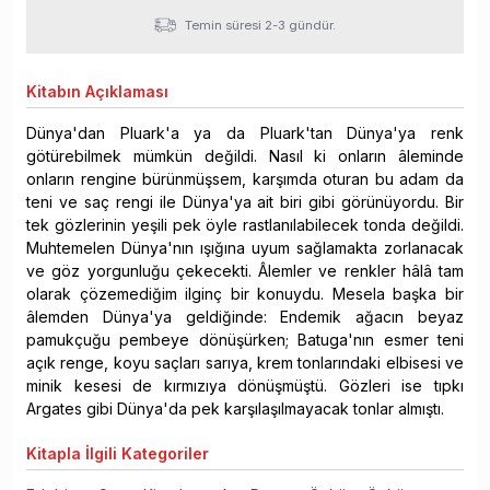
Temin süresi 2-3 gündür.
Kitabın
Açıklaması
Dünya'dan Pluark'a ya da Pluark'tan Dünya'ya renk
götürebilmek mümkün değildi. Nasıl ki onların âleminde
onların rengine bürünmüşsem, karşımda oturan bu adam da
teni ve saç rengi ile Dünya'ya ait biri gibi görünüyordu. Bir
tek gözlerinin yeşili pek öyle rastlanılabilecek tonda değildi.
Muhtemelen Dünya'nın ışığına uyum sağlamakta zorlanacak
ve göz yorgunluğu çekecekti. Âlemler ve renkler hâlâ tam
olarak çözemediğim ilginç bir konuydu. Mesela başka bir
âlemden Dünya'ya geldiğinde: Endemik ağacın beyaz
pamukçuğu pembeye dönüşürken; Batuga'nın esmer teni
açık renge, koyu saçları sarıya, krem tonlarındaki elbisesi ve
minik kesesi de kırmızıya dönüşmüştü. Gözleri ise tıpkı
Argates gibi Dünya'da pek karşılaşılmayacak tonlar almıştı.
Kitapla
İlgili Kategoriler