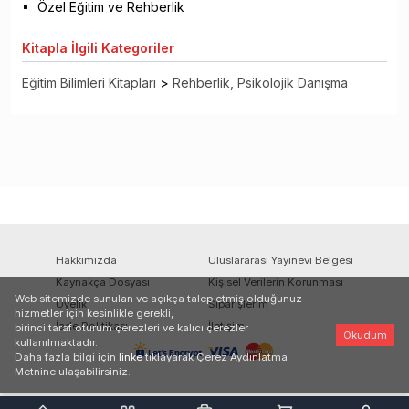
Özel Eğitim ve Rehberlik
Kitapla
İlgili Kategoriler
Eğitim Bilimleri Kitapları
>
Rehberlik, Psikolojik Danışma
Hakkımızda
Uluslararası Yayınevi Belgesi
Kaynakça Dosyası
Kişisel Verilerin Korunması
Web sitemizde sunulan ve açıkça talep etmiş olduğunuz
Üyelik
Siparişlerim
hizmetler için kesinlikle gerekli,
İade Politikası
İletişim
birinci taraf oturum çerezleri ve kalıcı çerezler
Okudum
kullanılmaktadır.
Daha fazla bilgi için
linke
tıklayarak Çerez Aydınlatma
Metnine ulaşabilirsiniz.