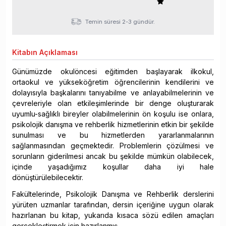
Temin süresi 2-3 gündür.
Kitabın
Açıklaması
Günümüzde okulöncesi eğitimden başlayarak ilkokul,
ortaokul ve yükseköğretim öğrencilerinin kendilerini ve
dolayısıyla başkalarını tanıyabilme ve anlayabilmelerinin ve
çevreleriyle olan etkileşimlerinde bir denge oluşturarak
uyumlu-sağlıklı bireyler olabilmelerinin ön koşulu ise onlara,
psikolojik danışma ve rehberlik hizmetlerinin etkin bir şekilde
sunulması ve bu hizmetlerden yararlanmalarının
sağlanmasından geçmektedir. Problemlerin çözülmesi ve
sorunların giderilmesi ancak bu şekilde mümkün olabilecek,
içinde yaşadığımız koşullar daha iyi hale
dönüştürülebilecektir.
Fakültelerinde, Psikolojik Danışma ve Rehberlik derslerini
yürüten uzmanlar tarafından, dersin içeriğine uygun olarak
hazırlanan bu kitap, yukarıda kısaca sözü edilen amaçları
gerçekleştirmek için hazırlanmış.