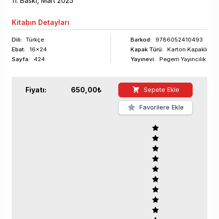
11
. Baskı,
Mart
2025
Kitabın
Detayları
Dili:
Türkçe
Barkod
:
9786052410493
Ebat:
16x24
Kapak Türü:
Karton Kapaklı
Sayfa
:
424
Yayınevi:
Pegem Yayıncılık
Fiyatı:
650,00
₺
Sepete Ekle
Favorilere Ekle