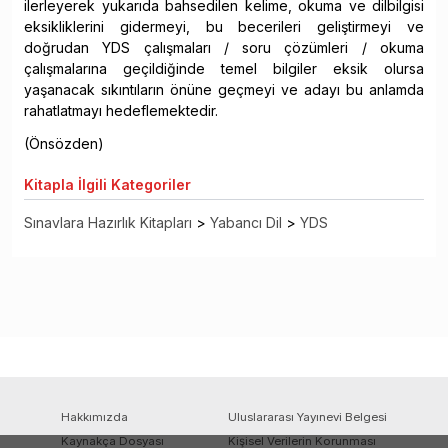
ilerleyerek yukarıda bahsedilen kelime, okuma ve dilbilgisi
eksikliklerini gidermeyi, bu becerileri geliştirmeyi ve
doğrudan YDS çalışmaları / soru çözümleri / okuma
çalışmalarına geçildiğinde temel bilgiler eksik olursa
yaşanacak sıkıntıların önüne geçmeyi ve adayı bu anlamda
rahatlatmayı hedeflemektedir.
(Önsözden)
Kitapla
İlgili Kategoriler
Sınavlara Hazırlık Kitapları
>
Yabancı Dil
>
YDS
Hakkımızda
Uluslararası Yayınevi Belgesi
Kaynakça Dosyası
Kişisel Verilerin Korunması