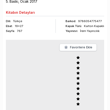
5
. Baskı,
Ocak
2017
Kitabın
Detayları
Dili:
Türkçe
Barkod
:
9786054775477
Ebat:
19x27
Kapak Türü:
Karton Kapaklı
Sayfa
:
767
Yayınevi:
İrem Yayıncılık
Favorilere Ekle