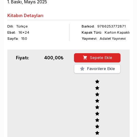
1
. Baskı,
Mayıs
2025
Kitabın
Detayları
Dili:
Türkçe
Barkod
:
9786253772871
Ebat:
16x24
Kapak Türü:
Karton Kapaklı
Sayfa
:
150
Yayınevi:
Adalet Yayınevi
Fiyatı:
400,00
₺
Sepete Ekle
Favorilere Ekle