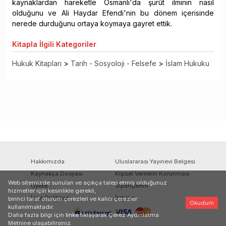
kaynaklardan hareketle Osmanlı'da şurût ilminin nasıl
olduğunu ve Ali Haydar Efendi'nin bu dönem içerisinde
nerede durduğunu ortaya koymaya gayret ettik.
Kitapla
İlgili Kategoriler
Hukuk Kitapları
>
Tarih - Sosyoloji - Felsefe
>
İslam Hukuku
Hakkımızda
Uluslararası Yayınevi Belgesi
Kaynakça Dosyası
Kişisel Verilerin Korunması
Web sitemizde sunulan ve açıkça talep etmiş olduğunuz
Üyelik
Siparişlerim
hizmetler için kesinlikle gerekli,
İade Politikası
İletişim
birinci taraf oturum çerezleri ve kalıcı çerezler
Okudum
kullanılmaktadır.
Daha fazla bilgi için
linke
tıklayarak Çerez Aydınlatma
Metnine ulaşabilirsiniz.