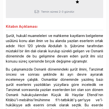
Temin süresi 2-3 gündür.
Kitabın
Açıklaması
Şurût, hukukî muameleleri ve mahkeme kayıtlarını belgeleme
usûlünü konu alan ilmin ve bu alanda yazılan eserlerin ortak
adıdır. Hicri 120 yılında Abdullah b. Şübrüme tarafından
müstakil bir ilim dalı olarak kurulup sürekli gelişen ve Osmanlı
döneminde de bu gelişimine devam eden şurût ilmi söz
konusu süreç içerisinde birçok değişime uğramıştır.
Bu çalışmamızda Osmanlı dönemindeki şurût ilmini, Tanzimat
öncesi ve sonrası şeklinde iki ayrı devre ayırarak
incelemeye çalıştık. Osmanlılar döneminde yazılmış bazı
şurût eserlerini yazıldıkları yüzyıllara göre inceledik ve
Tanzimat sonrasında yazılan eserlerden biri olan son dönem
Osmanlı hukukçularından Küçük Ali Haydar Efendi'nin
Kitâbü'l-mebâhisi'lmühimme fi't-tatbikâti'ş-şer‘iyye ve'l-
hukûkiyye adlı eserini örnek olarak seçtik. Bu eserde